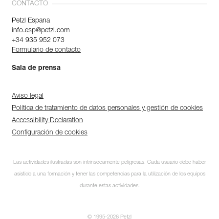
CONTACTO
Petzl Espana
info.esp@petzl.com
+34 935 952 073
Formulario de contacto
Sala de prensa
Aviso legal
Política de tratamiento de datos personales y gestión de cookies
Accessibility Declaration
Configuración de cookies
Las actividades ilustradas son intrínsecamente peligrosas. Cada usuario debe haber
asistido a una formación y tener las competencias para la utilización de los equipos
durante estas actividades.
© 1995-2026 Petzl