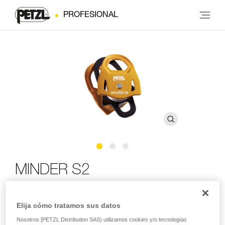
PROFESIONAL
MINDER S2
Polea Prusik doble, ligera y de alto rendimiento
Elija cómo tratamos sus datos
La polea MINDER S2 está destinada a los profesionales del
Nosotros [PETZL Distribution SAS) utilizamos cookies y/o tecnologías