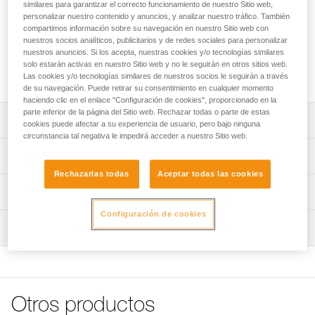
rescate. Sus placas laterales específicas están adaptadas
similares para garantizar el correcto funcionamiento de nuestro Sitio web,
personalizar nuestro contenido y anuncios, y analizar nuestro tráfico. También
para utilizar con el nudo autobloqueante Prusik en los
compartimos información sobre su navegación en nuestro Sitio web con
sistemas antirretorno. Con sus dos roldanas y su punto de
nuestros socios analíticos, publicitarios y de redes sociales para personalizar
enganche auxiliar, está adaptada a la realización de
nuestros anuncios. Si los acepta, nuestras cookies y/o tecnologías similares
polipastos complejos. Compacto y ligero, ofrece un buen
solo estarán activas en nuestro Sitio web y no le seguirán en otros sitios web.
rendimiento para la manipulación de cargas intermedias.
Las cookies y/o tecnologías similares de nuestros socios le seguirán a través
de su navegación. Puede retirar su consentimiento en cualquier momento
haciendo clic en el enlace "Configuración de cookies", proporcionado en la
parte inferior de la página del Sitio web. Rechazar todas o parte de estas
Descripción
cookies puede afectar a su experiencia de usuario, pero bajo ninguna
circunstancia tal negativa le impedirá acceder a nuestro Sitio web.
Utilización en los sistemas antirretorno:
Características técnicas
- Placas laterales móviles en el diseño adaptado con el
Rechazarlas todas
Aceptar todas las cookies
nudo autobloqueante Prusik.
Compatibilidad de la cuerda: 6 a 11 mm
Información técnica
Diseñada para la manipulación de cargas intermedias:
Diámetro de la roldana: 25 mm
- Alto rendimiento asegurado por las roldanas montadas
Configuración de cookies
Ficha técnica
Rodamiento de bolas: sí
en un rodamiento de bolas estanco.
Inspección
Descargar el pdf technical-notice-POULIES-2
- Permite realizar polipastos complejos gracias a las dos
Rendimiento: 91 %
Declaración de conformidad
Procedimiento de revisión del EPI
roldanas alineadas y al punto de enganche auxiliar.
Descargar el pdf UE-Declaration-P060BA00-MINDER S2
Carga de utilización máxima: 6 kN
Descargar el pdf verif-EPI-poulies-procedure-ES
- Compacta y ligera.
- Paso de cuerda protegido por el diseño específico de las
FAQ
Carga de rotura: 23 kN
Ficha de seguimiento del EPI
placas laterales.
FAQ
Otros productos
Carga de rotura del punto auxiliar: 12 kN
Descargar el pdf verif-EPI-poulies-suivi-ES