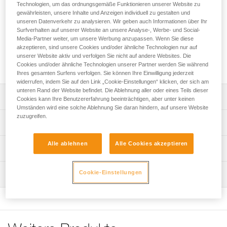
Rettungskräfte bestimmt. Die speziellen Seitenteile sind für
Technologien, um das ordnungsgemäße Funktionieren unserer Website zu
die Verwendung mit einem selbstklemmenden Prusikknoten
gewährleisten, unsere Inhalte und Anzeigen individuell zu gestalten und
unseren Datenverkehr zu analysieren. Wir geben auch Informationen über Ihr
in Systemen mit Rücklaufsperre ausgelegt. Mit den beiden
Surfverhalten auf unserer Website an unsere Analyse-, Werbe- und Social-
Laufrollen und der zusätzlichen Befestigungsöse ist sie auf
Media-Partner weiter, um unsere Werbung anzupassen. Wenn Sie diese
das Einrichten komplexer Flaschenzugsystemen ausgelegt.
akzeptieren, sind unsere Cookies und/oder ähnliche Technologien nur auf
Die leichte und kompakte Umlenkrolle bietet einen guten
unserer Website aktiv und verfolgen Sie nicht auf andere Websites. Die
Wirkungsgrad für das Hantieren mittelschwerer Lasten.
Cookies und/oder ähnliche Technologien unserer Partner werden Sie während
Ihres gesamten Surfens verfolgen. Sie können Ihre Einwilligung jederzeit
widerrufen, indem Sie auf den Link „Cookie-Einstellungen“ klicken, der sich am
unteren Rand der Website befindet. Die Ablehnung aller oder eines Teils dieser
Leistungsverzeichnis
Cookies kann Ihre Benutzererfahrung beeinträchtigen, aber unter keinen
Umständen wird eine solche Ablehnung Sie daran hindern, auf unsere Website
zuzugreifen.
Verwendung in Systemen mit Rücklaufsperre:
Technische Spezifikationen
- Bewegliche Seitenteile mit einem auf selbstklemmende
Prusikknoten ausgelegten Design.
Alle ablehnen
Alle Cookies akzeptieren
Seil-Kompatibilität: 6 bis 11 mm
Technische Informationen
Konzipiert für das Hantieren mittelschwerer Lasten:
Durchmesser der Seilscheibe: 25 mm
- Hoher Wirkungsgrad dank den Laufrollen mit
Gebrauchsanleitung
Cookie-Einstellungen
Kugellager: ja
gekapseltem Kugellager.
Wartung
Das PDF herunterladen technical-notice-POULIES-2
- Ermöglicht das Einrichten komplexer
Wirkungsgrad: 91 %
Konformitätserklärung
Ablauf der PSA-Prüfung
Flaschenzugsysteme dank den zwei hintereinander
Das PDF herunterladen UE-Declaration-P060BA00-
Maximale Gebrauchslast: 6 kN
Das PDF herunterladen verif-EPI-poulies-procedure-DE
liegenden Laufrollen und der zusätzlichen
MINDER S2
Befestigungsöse.
Bruchlast: 23 kN
PSA-Prüfbogen
- Kompakt und leicht.
Häufige Fragen