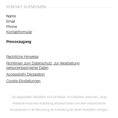
KONTAKT AUFNEHMEN
Name
Email
Phone
Kontaktformular
Pressezugang
Rechtliche Hinweise
Richtlinien zum Datenschutz, zur Verarbeitung
personenbezogener Daten
Accessibility Declaration
Cookie-Einstellungen
Die dargestellten Aktivitäten sind mit Risiken und Gefahren verbunden. Jeder
Anwender muss eine Ausbildung absolviert haben und über entsprechende
Kompetenzen in der Benutzung der Ausrüstung bei diesen Aktivitäten verfügen.