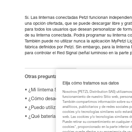
Sí. Las linternas conectadas Petzl funcionan independien
una opción ofertada, que se puede descargar libre y grat
para todos los usuarios que desean personalizar de form
de su linterna conectada. Podrá programar su linterna con
También puede no utilizar nunca la aplicación MyPetzl Lig
fábrica definidos por Petzl. Sin embargo, para la linter
para controlar el Red Signal (señal luminoso en la parte po
Otras preguntas de las FAQ :
Elija cómo tratamos sus datos
¿Mi linterna SWIFT RL es compatible con el acc
Nosotros [PETZL Distribution SAS) utilizamos 
funcionamiento de nuestro Sitio web, personali
¿Cómo desactivar el BOOST en mi linterna fron
También compartimos información sobre su n
analíticos, publicitarios y de redes sociales 
¿Puedo utilizar mi linterna cuando voy en bicicle
cookies y/o tecnologías similares solo estarán
¿Qué baterías son compatibles con mi linterna fr
web. Las cookies y/o tecnologías similares d
Puede retirar su consentimiento en cualquier
cookies", proporcionado en la parte inferior 