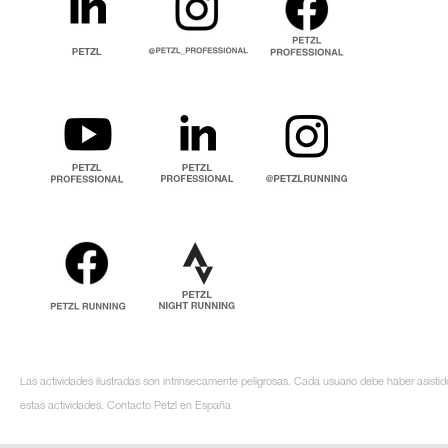
Las actividades ilustradas son intrínsecamente peligrosas. Cada usuario debe haber asistid
estas actividades. Contacto Petzl en España