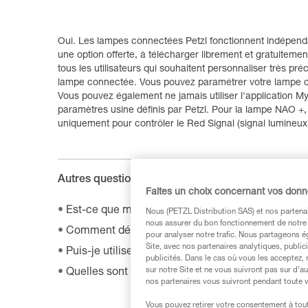
Oui. Les lampes connectées Petzl fonctionnent indépenda
une option offerte, à télécharger librement et gratuitemen
tous les utilisateurs qui souhaitent personnaliser très pr
lampe connectée. Vous pouvez paramétrer votre lampe con
Vous pouvez également ne jamais utiliser l'application My
paramètres usine définis par Petzl. Pour la lampe NAO +,
uniquement pour contrôler le Red Signal (signal lumineux à
Autres questions de la FAQ :
Faites un choix concernant vos don
Est-ce que ma lampe SWIFT RL est compatible a
Nous (PETZL Distribution SAS) et nos partenai
nous assurer du bon fonctionnement de notre S
Comment désactiver le mode Boost sur ma lampe
pour analyser notre trafic. Nous partageons é
Site, avec nos partenaires analytiques, public
Puis-je utiliser ma lampe sur route à vélo ?
publicités. Dans le cas où vous les acceptez, 
sur notre Site et ne vous suivront pas sur d’a
Quelles sont les batteries rechargeables compat
nos partenaires vous suivront pendant toute v
Vous pouvez retirer votre consentement à tout