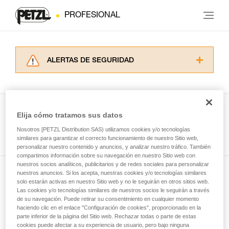
PROFESIONAL
ALERTAS DE SEGURIDAD
Lea atentamente las fichas técnicas de los
productos utilizados en este consejo antes de
consultarlo. Usted debe comprender la
información de la ficha técnica para poder
Elija cómo tratamos sus datos
comprender este complemento informativo.
Ver todas las técnicas
Nosotros [PETZL Distribution SAS) utilizamos cookies y/o tecnologías
Dominar estas técnicas requiere una formación
similares para garantizar el correcto funcionamiento de nuestro Sitio web,
y un entrenamiento específico. Confirme a
personalizar nuestro contenido y anuncios, y analizar nuestro tráfico. También
través de un profesional su capacidad para
compartimos información sobre su navegación en nuestro Sitio web con
ejecutar estas técnicas, solo y con total
nuestros socios analíticos, publicitarios y de redes sociales para personalizar
seguridad, antes de ejecutarlas de forma
nuestros anuncios. Si los acepta, nuestras cookies y/o tecnologías similares
Suscríbase al boletín
autónoma.
solo estarán activas en nuestro Sitio web y no le seguirán en otros sitios web.
Las cookies y/o tecnologías similares de nuestros socios le seguirán a través
Damos ejemplos de técnicas relacionadas con
de su navegación. Puede retirar su consentimiento en cualquier momento
y mantente conectado con nuestras noticias
su actividad. Pueden existir otras que no
haciendo clic en el enlace "Configuración de cookies", proporcionado en la
describimos aquí.
parte inferior de la página del Sitio web. Rechazar todas o parte de estas
cookies puede afectar a su experiencia de usuario, pero bajo ninguna
Email *