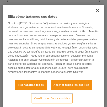
Elija cómo tratamos sus datos
Recomendación del mosquetón y
Nosotros [PETZL Distribution SAS) utilizamos cookies y/o tecnologías
accesorios
similares para garantizar el correcto funcionamiento de nuestro Sitio web,
personalizar nuestro contenido y anuncios, y analizar nuestro tráfico. También
compartimos información sobre su navegación en nuestro Sitio web con
Para la conexión al arnés
nuestros socios analíticos, publicitarios y de redes sociales para personalizar
nuestros anuncios. Si los acepta, nuestras cookies y/o tecnologías similares
solo estarán activas en nuestro Sitio web y no le seguirán en otros sitios web.
Utilice un mosquetón Am’D TRIACT-LOCK o BALL-
Las cookies y/o tecnologías similares de nuestros socios le seguirán a través
LOCK y una barra CAPTIV. Deje el mosquetón de
de su navegación. Puede retirar su consentimiento en cualquier momento
forma permanente en el ZIGZAG.
haciendo clic en el enlace "Configuración de cookies", proporcionado en la
parte inferior de la página del Sitio web. Rechazar todas o parte de estas
cookies puede afectar a su experiencia de usuario, pero bajo ninguna
circunstancia tal negativa le impedirá acceder a nuestro Sitio web.
Rechazarlas todas
Aceptar todas las cookies
Configuración de cookies