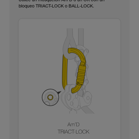
Utilice un mosquetón Am'D o un OK con un
bloqueo TRIACT-LOCK o BALL-LOCK.