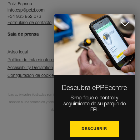
Petzl Espana
info.esp@petzl.com
+34 935 952 073
Formulario de contacto
Sala de prensa
Aviso legal
Política de tratamiento de datos personales y gestión de cookies
Accessibility Declaration
Configuración de cookies
Descubra ePPEcentre
Las actividades ilustradas son intrínsecamente peligrosas. Cada usuario debe haber
Simplifique el control y
asistido a una formación y tener las competencias para la utilización de los equipos
seguimiento de su parque de
EPI.
durante estas actividades.
DESCUBRIR
© 1995-2026 Petzl