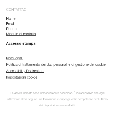
CONTATTACI
Name
Email
Phone
Modulo di contatto
Accesso stampa
Note legali
Politica di trattamento dei dati personali e di gestione dei cookie
Accessibility Declaration
Impostazioni cookie
Scopri ePPEcentre
Le attività indicate sono intrinsecamente pericolose. È indispensabile che ogni
utilizzatore abbia seguito una formazione e disponga delle competenze per l’utilizzo
Semplifica il controllo e la
manutenzione dei tuoi DPI.
dei dispositivi in queste attività.