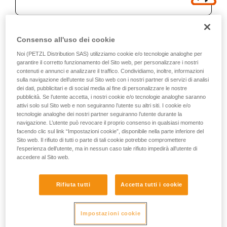
Consenso all'uso dei cookie
Raccomandazione per
Noi (PETZL Distribution SAS) utilizziamo cookie e/o tecnologie analoghe per
garantire il corretto funzionamento del Sito web, per personalizzare i nostri
moschettone e accessori
contenuti e annunci e analizzare il traffico. Condividiamo, inoltre, informazioni
sulla navigazione dell’utente sul Sito web con i nostri partner di servizi di analisi
dei dati, pubblicitari e di social media al fine di personalizzare le nostre
Per il collegamento all'imbracatura
pubblicità. Se l’utente accetta, i nostri cookie e/o tecnologie analoghe saranno
attivi solo sul Sito web e non seguiranno l’utente su altri siti. I cookie e/o
tecnologie analoghe dei nostri partner seguiranno l’utente durante la
Utilizzare un moschettone Am’D TRIACT-LOCK o
navigazione. L’utente può revocare il proprio consenso in qualsiasi momento
BALL-LOCK e una barretta CAPTIV. Lasciare il
facendo clic sul link “Impostazioni cookie”, disponibile nella parte inferiore del
moschettone in maniera permanente sullo
Sito web. Il rifiuto di tutti o parte di tali cookie potrebbe compromettere
ZIGZAG.
l’esperienza dell’utente, ma in nessun caso tale rifiuto impedirà all’utente di
accedere al Sito web.
Rifiuta tutti
Accetta tutti i cookie
Impostazioni cookie