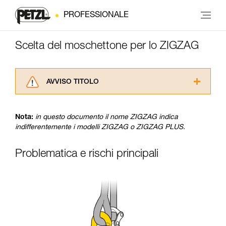
PROFESSIONALE
Scelta del moschettone per lo ZIGZAG
AVVISO TITOLO
Leggere attentamente le istruzioni tecniche dei
prodotti utilizzati in questo consiglio prima di
Nota:
in questo documento il nome ZIGZAG indica
consultarlo. Dovete aver compreso le
indifferentemente i modelli ZIGZAG o ZIGZAG PLUS.
informazioni dell’istruzione tecnica per poter
capire queste ulteriori informazioni.
La padronanza di queste tecniche richiede una
Problematica e rischi principali
formazione ed un addestramento specifico.
Verificate con un professionista la vostra
capacità di rifare la manovra, da soli, in piena
sicurezza, prima di riprodurla autonomamente.
Forniamo esempi di tecniche relative alla vostra
attività. Ne possono esistere altre che non
vengono qui descritte.