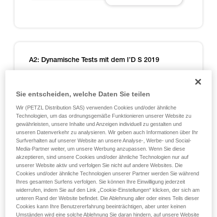
A2: Dynamische Tests mit dem I’D S 2019
Bei den Zertifizierungen nach EN 12841, EN 341,
EN 15151 und NFPA durchgeführte Auffangtests
Sie entscheiden, welche Daten Sie teilen
und zusätzlich von Petzl durchgeführte Tests, um
Wir (PETZL Distribution SAS) verwenden Cookies und/oder ähnliche
alle Ausnahmesituationen abzudecken.
Technologien, um das ordnungsgemäße Funktionieren unserer Website zu
gewährleisten, unsere Inhalte und Anzeigen individuell zu gestalten und
Hinweis: Es sind nicht alle durchgeführten Tests
unseren Datenverkehr zu analysieren. Wir geben auch Informationen über Ihr
aufgeführt, sondern nur solche, die wichtige
Surfverhalten auf unserer Website an unsere Analyse-, Werbe- und Social-
Informationen zum Einsatz des I’D liefern.
Media-Partner weiter, um unsere Werbung anzupassen. Wenn Sie diese
akzeptieren, sind unsere Cookies und/oder ähnliche Technologien nur auf
Zertifizierungstest EN 12841 - Gerät an 1 m
unserer Website aktiv und verfolgen Sie nicht auf andere Websites. Die
langem Seil, Sturz aus 1 m Höhe in 1 m langes
Cookies und/oder ähnliche Technologien unserer Partner werden Sie während
Ihres gesamten Surfens verfolgen. Sie können Ihre Einwilligung jederzeit
Verbindungsmittel aus Dynamikseil 11 mm.
widerrufen, indem Sie auf den Link „Cookie-Einstellungen“ klicken, der sich am
unteren Rand der Website befindet. Die Ablehnung aller oder eines Teils dieser
Cookies kann Ihre Benutzererfahrung beeinträchtigen, aber unter keinen
Umständen wird eine solche Ablehnung Sie daran hindern, auf unsere Website