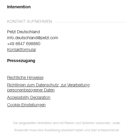
Intervention
KONTAKT AUFNEHMEN
Petzl Deutschland
info.deutschland@petzl.com
+49 8847 698880
Kontaktformular
Pressezugang
Rechtliche Hinweise
Richtlinien zum Datenschutz, zur Verarbeitung
personenbezogener Daten
Accessibility Declaration
Cookie-Einstellungen
Die dargestellten Aktivitäten sind mit Risiken und Gefahren verbunden. Jeder
Anwender muss eine Ausbildung absolviert haben und über entsprechende