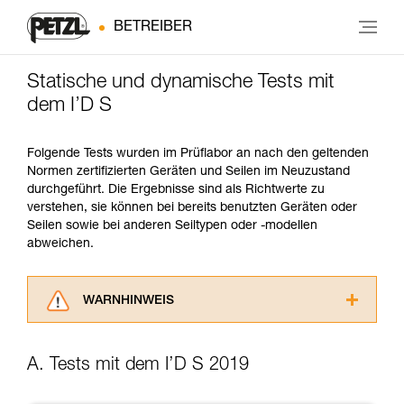
BETREIBER
Statische und dynamische Tests mit
dem I’D S
Folgende Tests wurden im Prüflabor an nach den geltenden
Normen zertifizierten Geräten und Seilen im Neuzustand
durchgeführt. Die Ergebnisse sind als Richtwerte zu
verstehen, sie können bei bereits benutzten Geräten oder
Seilen sowie bei anderen Seiltypen oder -modellen
abweichen.
WARNHINWEIS
Lesen Sie die Gebrauchsanweisungen der
Produkte, um die es in diesem Tech Tipp geht,
A. Tests mit dem I’D S 2019
aufmerksam durch, bevor Sie diesen zu Rate
ziehen. Um diese Zusatzinformationen