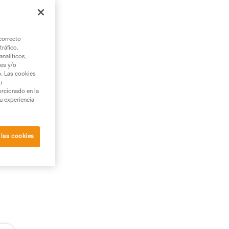
on
correcto
tráfico.
nalíticos,
ies y/o
b. Las cookies
u
orcionado en la
su experiencia
 las cookies