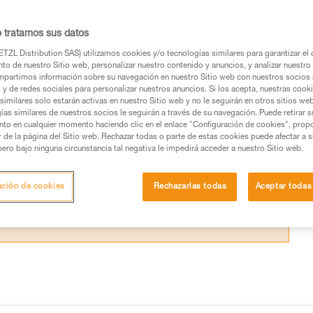
tes con aparatos o cuerdas ya utilizadas, o c
o tratamos sus datos
TZL Distribution SAS) utilizamos cookies y/o tecnologías similares para garantizar el 
to de nuestro Sitio web, personalizar nuestro contenido y anuncios, y analizar nuestro 
partimos información sobre su navegación en nuestro Sitio web con nuestros socios a
s y de redes sociales para personalizar nuestros anuncios. Si los acepta, nuestras cook
similares solo estarán activas en nuestro Sitio web y no le seguirán en otros sitios we
os productos utilizados en este consejo antes de
ías similares de nuestros socios le seguirán a través de su navegación. Puede retirar s
ormación de la ficha técnica para poder comprender
nto en cualquier momento haciendo clic en el enlace "Configuración de cookies", prop
or de la página del Sitio web. Rechazar todas o parte de estas cookies puede afectar a 
pero bajo ninguna circunstancia tal negativa le impedirá acceder a nuestro Sitio web.
mación y un entrenamiento específico. Confirme a
ejecutar estas técnicas, solo y con total seguridad,
ación de cookies
Rechazarlas todas
Aceptar todas
con su actividad. Pueden existir otras que no