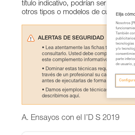
título indicativo, podrían ser diferen
otros tipos o modelos de cuerdas.
Elija cóm
Nosotros [PE
funcionamien
También com
ALERTAS DE SEGURIDAD
publicitario
tecnologías 
Lea atentamente las fichas técnicas de l
y/o tecnolog
consultarlo. Usted debe comprender la inf
consentimie
parte inferi
este complemento informativo.
de usuario, 
Dominar estas técnicas requiere una for
través de un profesional su capacidad para 
antes de ejecutarlas de forma autónoma.
Configur
Damos ejemplos de técnicas relacionadas 
describimos aquí.
A. Ensayos con el I’D S 2019