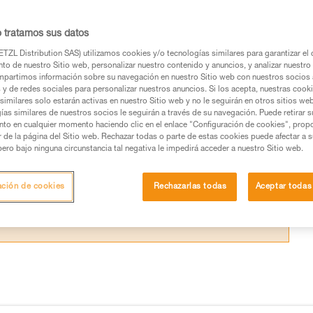
tes con aparatos o cuerdas ya utilizadas, o c
o tratamos sus datos
TZL Distribution SAS) utilizamos cookies y/o tecnologías similares para garantizar el 
to de nuestro Sitio web, personalizar nuestro contenido y anuncios, y analizar nuestro 
partimos información sobre su navegación en nuestro Sitio web con nuestros socios a
s y de redes sociales para personalizar nuestros anuncios. Si los acepta, nuestras cook
similares solo estarán activas en nuestro Sitio web y no le seguirán en otros sitios we
os productos utilizados en este consejo antes de
ías similares de nuestros socios le seguirán a través de su navegación. Puede retirar s
ormación de la ficha técnica para poder comprender
nto en cualquier momento haciendo clic en el enlace "Configuración de cookies", prop
or de la página del Sitio web. Rechazar todas o parte de estas cookies puede afectar a 
pero bajo ninguna circunstancia tal negativa le impedirá acceder a nuestro Sitio web.
mación y un entrenamiento específico. Confirme a
ejecutar estas técnicas, solo y con total seguridad,
ación de cookies
Rechazarlas todas
Aceptar todas
con su actividad. Pueden existir otras que no