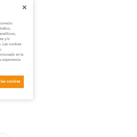
on
correcto
tráfico.
nalíticos,
ies y/o
b. Las cookies
u
orcionado en la
su experiencia
 las cookies