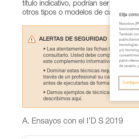
título indicativo, podrían ser diferen
otros tipos o modelos de cuerdas.
Elija cóm
Nosotros [PE
funcionamien
También com
ALERTAS DE SEGURIDAD
publicitario
tecnologías 
Lea atentamente las fichas técnicas de l
y/o tecnolog
consultarlo. Usted debe comprender la inf
consentimie
parte inferi
este complemento informativo.
de usuario, 
Dominar estas técnicas requiere una for
través de un profesional su capacidad para 
antes de ejecutarlas de forma autónoma.
Configur
Damos ejemplos de técnicas relacionadas 
describimos aquí.
A. Ensayos con el I’D S 2019