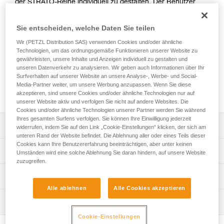
der STRATO-Reihe individuell zu gestalten. Der Benutzer
kann zwischen einer Helmschale mit oder ohne
Lüftungsöffnungen und verschiedenen Standard- oder
Sie entscheiden, welche Daten Sie teilen
Leuchtfarben wählen. Aufkleber können mit einem Logo
und/oder einem Namen bedruckt werden. Außerdem kann
Wir (PETZL Distribution SAS) verwenden Cookies und/oder ähnliche
Technologien, um das ordnungsgemäße Funktionieren unserer Website zu
der Helm mit farbigen Reflexstreifen versehen werden. Ein
gewährleisten, unsere Inhalte und Anzeigen individuell zu gestalten und
breites Angebot an vormontierbarem Zubehör steht ebenfalls
unseren Datenverkehr zu analysieren. Wir geben auch Informationen über Ihr
zur Verfügung (Kinnbänder, Schutzvisiere,
Surfverhalten auf unserer Website an unsere Analyse-, Werbe- und Social-
Helmschutzüberzug, Nackenschutz, Ausweishalter, Mützen
Media-Partner weiter, um unsere Werbung anzupassen. Wenn Sie diese
usw.). Er ist einzeln verpackt, um sofort einsatzbereit zu sein.
akzeptieren, sind unsere Cookies und/oder ähnliche Technologien nur auf
unserer Website aktiv und verfolgen Sie nicht auf andere Websites. Die
Cookies und/oder ähnliche Technologien unserer Partner werden Sie während
Ihres gesamten Surfens verfolgen. Sie können Ihre Einwilligung jederzeit
Leistungsverzeichnis
widerrufen, indem Sie auf den Link „Cookie-Einstellungen“ klicken, der sich am
unteren Rand der Website befindet. Die Ablehnung aller oder eines Teils dieser
Cookies kann Ihre Benutzererfahrung beeinträchtigen, aber unter keinen
Wahl der Helmschale:
Technische Spezifikationen
Umständen wird eine solche Ablehnung Sie daran hindern, auf unsere Website
- geschlossene oder belüftete Helmschale,
zuzugreifen.
- verfügbar in vier Standardfarben (weiß, gelb, rot und
Kopfbandumfang: 53-63 cm
Technische Informationen
schwarz) und zwei Leuchtfarben (gelb und orange).
Material: ABS (Acrylnitril-Butadien-Styrol), EPP
Alle ablehnen
Alle Cookies akzeptieren
Hinzufügung individuell gestalteter Aufkleber:
Gebrauchsanleitung
(expandiertes Polypropylen), EPS (expandiertes
- Aufkleber an den Seiten, vorne oder hinten. Diese
Wartung
Das PDF herunterladen technical-notice-STRATO-
Polystyrol), Polyamid, Polycarbonat, hochfestes Polyester,
können mit einem Logo und/oder einem Namen auf
STRATO-HI-VIZ-1
Polyethylen
Cookie-Einstellungen
Ablauf der PSA-Prüfung
weißem oder grauem reflektierenden Hintergrund
Das PDF herunterladen technical-notice-STRATO-VENT-