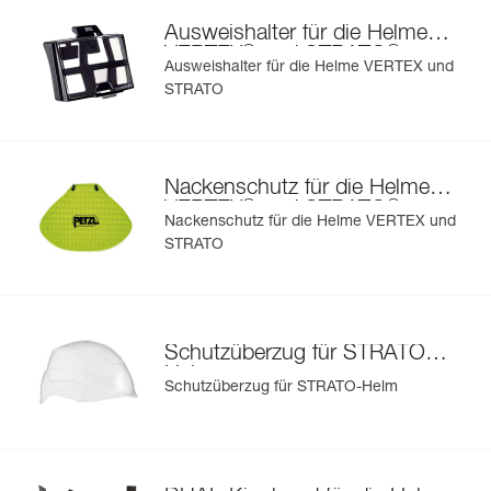
STRATO, STRATO HI-VIZ, STRATO VENT und STRATO
Importieren und exportieren Sie problemlos die Daten
Ausweishalter für die Helme
VENT HI-VIZ.
Ihrer vorhandenen PSA-Bestände.
®
®
VERTEX
und STRATO
Ausweishalter für die Helme VERTEX und
Sehen Sie sich die Geschichte eines Produkts ab dem
STRATO
Herstellungsdatum an.
Mehr erfahren
Nackenschutz für die Helme
®
®
VERTEX
und STRATO
Nackenschutz für die Helme VERTEX und
STRATO
®
Schutzüberzug für STRATO
-
Helm
Schutzüberzug für STRATO-Helm