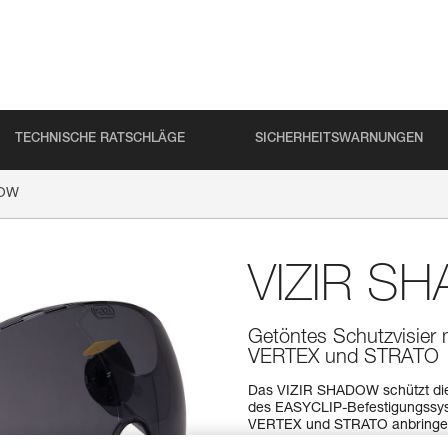
TECHNISCHE RATSCHLÄGE
SICHERHEITSWARNUNGEN
DOW
VIZIR S
Getöntes Schutzvisier
VERTEX und STRATO
Das VIZIR SHADOW schützt die 
des EASYCLIP-Befestigungssyst
VERTEX und STRATO anbringen. 
professionellen Einsatz (GL2) 