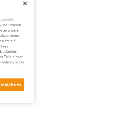
ngsgemäße
n und unseren
te an unsere
akzeptieren,
 nicht auf
Ihres
nk „Cookie-
es Teils dieser
e Ablehnung Sie
 akzeptieren