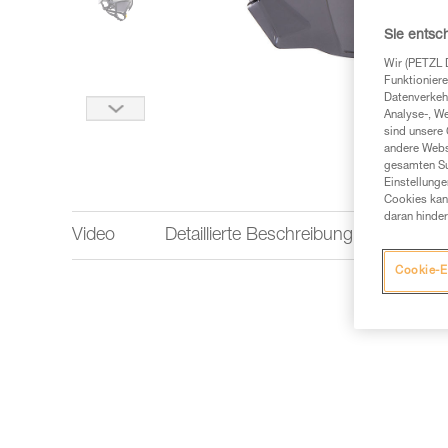
Sie entsc
Wir (PETZL 
Funktioniere
Datenverkehr
Analyse-, W
sind unsere 
andere Webs
gesamten Sur
Einstellunge
Cookies kann
daran hinder
Video
Detaillierte Beschreibung
Techn
Cookie-E