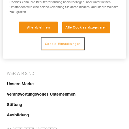
noch andere Techniken, die hier nicht
Cookies kann Ihre Benutzererfahrung beeinträchtigen, aber unter keinen
Umständen wird eine solche Ablehnung Sie daran hindern, auf unsere Website
beschrieben werden.
zuzugreifen.
Alle ablehnen
Alle Cookies akzeptieren
Tritt der Community bei!
Cookie-Einstellungen
WER WIR SIND
Unsere Marke
Verantwortungsvolles Unternehmen
Stiftung
Ausbildung