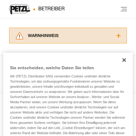
BETREIBER
WARNHINWEIS
Lesen Sie die Gebrauchsanweisungen der
Produkte, um die es in diesem Tech Tipp geht,
aufmerksam durch, bevor Sie diesen zu Rate
ziehen. Um diese Zusatzinformationen
Sie entscheiden, welche Daten Sie teilen
verstehen zu können, müssen Sie zuerst die in
Wir (PETZL Distribution SAS) verwenden Cookies und/oder ähnliche
Alle Techniken ansehen
der Gebrauchsanweisung enthaltenen
Technologien, um das ordnungsgemäße Funktionieren unserer Website zu
Informationen richtig verstanden haben.
gewährleisten, unsere Inhalte und Anzeigen individuell zu gestalten und
Die Beherrschung dieser Techniken setzt eine
unseren Datenverkehr zu analysieren. Wir geben auch Informationen über Ihr
entsprechende Ausbildung und ein spezielles
Surfverhalten auf unserer Website an unsere Analyse-, Werbe- und Social-
Training voraus. Prüfen Sie zusammen mit
Media-Partner weiter, um unsere Werbung anzupassen. Wenn Sie diese
Newsletter abonnieren
akzeptieren, sind unsere Cookies und/oder ähnliche Technologien nur auf
einem Profi, ob Sie in der Lage sind, den
unserer Website aktiv und verfolgen Sie nicht auf andere Websites. Die
Vorgang alleine sicher zu wiederholen, bevor
Cookies und/oder ähnliche Technologien unserer Partner werden Sie während
und auf dem Laufenden bleiben
Sie ihn eigenständig durchführen.
Ihres gesamten Surfens verfolgen. Sie können Ihre Einwilligung jederzeit
Wir geben Beispiele für die mit Ihrer Aktivität
widerrufen, indem Sie auf den Link „Cookie-Einstellungen“ klicken, der sich am
verbundenen Techniken. Möglicherweise gibt es
unteren Rand der Website befindet. Die Ablehnung aller oder eines Teils dieser
Email *