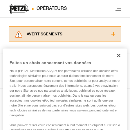
OPÉRATEURS
AVERTISSEMENTS
Lisez attentivement les notices techniques des
produits utilisés dans ce conseil avant de le
consulter. Vous devez avoir compris les
informations de la notice technique pour
Faites un choix concernant vos données
pouvoir comprendre ce complément
Nous (PETZL Distribution SAS) et nos partenaires utilisons des cookies et/ou
Voir tous les conseils
d’informations.
technologies similaires pour nous assurer du bon fonctionnement de notre
Maîtriser ces techniques nécessite une
Site, pour personnaliser notre contenu et nos publicités, et pour analyser notre
formation et un entraînement spécifique. Validez
trafic. Nous partageons également des informations, quant à votre navigation
sur notre Site, avec nos partenaires analytiques, publicitaires et de réseaux
avec un professionnel votre capacité à refaire
sociaux afin de personnaliser nos publicités. Dans le cas où vous les
la manipulation, seul, en toute sécurité, avant
acceptez, nos cookies et/ou technologies similaires ne sont actifs que sur
Abonnez-vous à la newsletter
de la reproduire en autonomie.
notre Site et ne vous suivront pas sur d’autres sites web. Les cookies et/ou
Nous donnons des exemples de techniques
technologies similaires de nos partenaires vous suivront pendant toute votre
et restez connecté à notre actualité
liées à votre activité. Il peut en exister d’autres
navigation.
que nous ne décrivons pas ici.
Vous pouvez retirer votre consentement à tout moment en cliquant sur le lien «
Email *