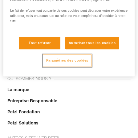
Paramètres des cookies » prévu à cet effet en bas de page du Site.
Le fait de refuser tout ou partie de ces cookies peut dégrader votre expérience
utilisateur, mais en aucun cas ce refus ne vous empêchera d’accéder à notre
Site.
Tout refuser
Autoriser tous les cookies
Rejoignez la communauté !
Paramètres des cookies
QUI SOMMES-NOUS ?
La marque
Entreprise Responsable
Petzl Fondation
Petzl Solutions