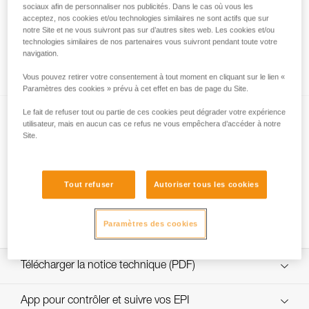
sociaux afin de personnaliser nos publicités. Dans le cas où vous les
acceptez, nos cookies et/ou technologies similaires ne sont actifs que sur
notre Site et ne vous suivront pas sur d’autres sites web. Les cookies et/ou
technologies similaires de nos partenaires vous suivront pendant toute votre
Quelle résistance choisir pour la jugulaire
navigation.
DUAL ?
Vous pouvez retirer votre consentement à tout moment en cliquant sur le lien «
Paramètres des cookies » prévu à cet effet en bas de page du Site.
Le fait de refuser tout ou partie de ces cookies peut dégrader votre expérience
utilisateur, mais en aucun cas ce refus ne vous empêchera d’accéder à notre
Site.
Tout refuser
Autoriser tous les cookies
NEW
Changement fusible jugulaire DUAL
Paramètres des cookies
Télécharger la notice technique (PDF)
Technical Notice
App pour contrôler et suivre vos EPI