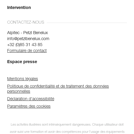
Intervention
CONTACTEZ-NOUS
Alpitec - Petzl Benelux
info@petzlbenelux.com
+32 (0)85 31 43 85
Formulaire de contact
Espace presse
Mentions légales
Politique de confidentialité et de traitement des données
personnelles
Déclaration d'accessibilité
Paramètres des cookies
Les activités illustrées sont intrinsèquement dangereuses. Chaque utilisateur doit
avoir suivi une formation et avoir des compétences pour l’usage des équipements