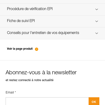
découvrez ePPEcentre
Procédure de vérification EPI
verif-EPI-casques-PRO-procedure-FR
Fiche de suivi EPI
verif-EPI-casque-PRO-suivi-FR
Conseils pour l'entretien de vos équipements
entretien-casques-FR
Voir la page produit
Abonnez-vous à la newsletter
et restez connecté à notre actualité
Email *