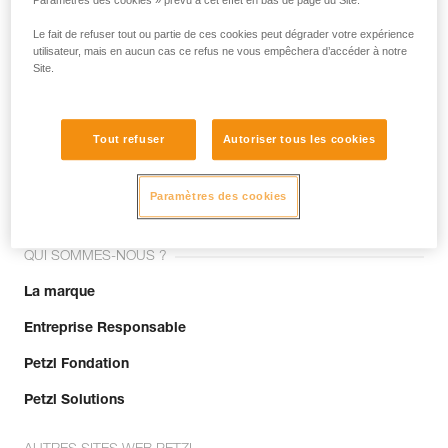
Paramètres des cookies » prévu à cet effet en bas de page du Site.
Le fait de refuser tout ou partie de ces cookies peut dégrader votre expérience
utilisateur, mais en aucun cas ce refus ne vous empêchera d’accéder à notre
Site.
Tout refuser
Autoriser tous les cookies
Rejoignez la communauté !
Paramètres des cookies
QUI SOMMES-NOUS ?
La marque
Entreprise Responsable
Petzl Fondation
Petzl Solutions