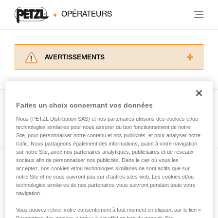
OPÉRATEURS
AVERTISSEMENTS
Lisez attentivement les notices techniques des
produits utilisés dans ce conseil avant de le
consulter. Vous devez avoir compris les
informations de la notice technique pour
Faites un choix concernant vos données
pouvoir comprendre ce complément
Nous (PETZL Distribution SAS) et nos partenaires utilisons des cookies et/ou
Voir tous les conseils
d’informations.
technologies similaires pour nous assurer du bon fonctionnement de notre
Maîtriser ces techniques nécessite une
Site, pour personnaliser notre contenu et nos publicités, et pour analyser notre
formation et un entraînement spécifique. Validez
trafic. Nous partageons également des informations, quant à votre navigation
sur notre Site, avec nos partenaires analytiques, publicitaires et de réseaux
avec un professionnel votre capacité à refaire
sociaux afin de personnaliser nos publicités. Dans le cas où vous les
la manipulation, seul, en toute sécurité, avant
acceptez, nos cookies et/ou technologies similaires ne sont actifs que sur
Abonnez-vous à la newsletter
de la reproduire en autonomie.
notre Site et ne vous suivront pas sur d’autres sites web. Les cookies et/ou
Nous donnons des exemples de techniques
technologies similaires de nos partenaires vous suivront pendant toute votre
et restez connecté à notre actualité
liées à votre activité. Il peut en exister d’autres
navigation.
que nous ne décrivons pas ici.
Vous pouvez retirer votre consentement à tout moment en cliquant sur le lien «
Email *