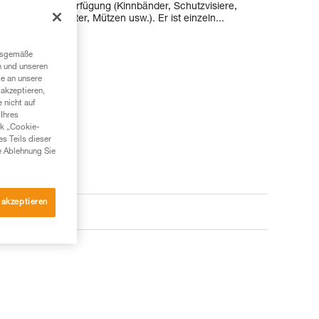
ebenfalls zur Verfügung (Kinnbänder, Schutzvisiere,
z, Ausweishalter, Mützen usw.). Er ist einzeln...
ngsgemäße
n und unseren
te an unsere
akzeptieren,
 nicht auf
Ihres
nk „Cookie-
es Teils dieser
e Ablehnung Sie
 akzeptieren