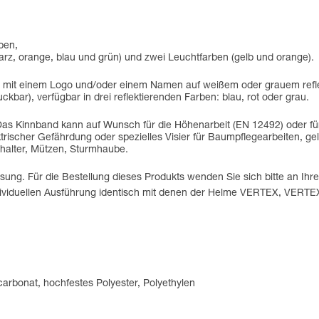
pen,
warz, orange, blau und grün) und zwei Leuchtfarben (gelb und orange).
nen mit einem Logo und/oder einem Namen auf weißem oder grauem refl
ckbar), verfügbar in drei reflektierenden Farben: blau, rot oder grau.
Das Kinnband kann auf Wunsch für die Höhenarbeit (EN 12492) oder f
ktrischer Gefährdung oder spezielles Visier für Baumpflegearbeiten, g
halter, Mützen, Sturmhaube.
ung. Für die Bestellung dieses Produkts wenden Sie sich bitte an Ihre
individuellen Ausführung identisch mit denen der Helme VERTEX, VE
ycarbonat, hochfestes Polyester, Polyethylen