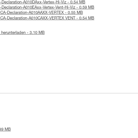
-Declaration-A010DAxx-Vertex-Hi-Viz - 0.54 MB
-Declaration-A010EAxx-Vertex-Vent-Hi-Viz - 0.59 MB
UKCA-Declaration-A010AAXX-VERTEX - 0.55 MB
UKCA-Declaration-A010CAXX-VERTEX VENT - 0.54 MB
herunterladen - 3.10 MB
.49 MB