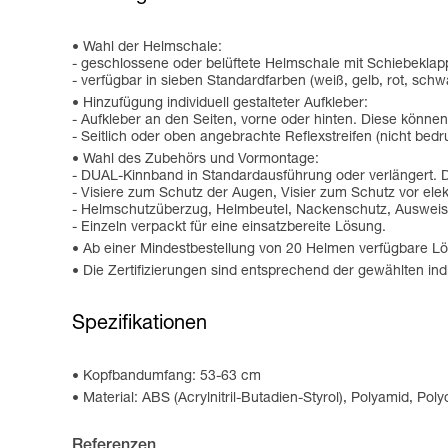
Wahl der Helmschale:
- geschlossene oder belüftete Helmschale mit Schiebeklap
- verfügbar in sieben Standardfarben (weiß, gelb, rot, sch
Hinzufügung individuell gestalteter Aufkleber:
- Aufkleber an den Seiten, vorne oder hinten. Diese kön
- Seitlich oder oben angebrachte Reflexstreifen (nicht bedru
Wahl des Zubehörs und Vormontage:
- DUAL-Kinnband in Standardausführung oder verlängert. 
- Visiere zum Schutz der Augen, Visier zum Schutz vor ele
- Helmschutzüberzug, Helmbeutel, Nackenschutz, Ausweis
- Einzeln verpackt für eine einsatzbereite Lösung.
Ab einer Mindestbestellung von 20 Helmen verfügbare Lös
Die Zertifizierungen sind entsprechend der gewählten 
Spezifikationen
Kopfbandumfang: 53-63 cm
Material: ABS (Acrylnitril-Butadien-Styrol), Polyamid, Pol
Referenzen