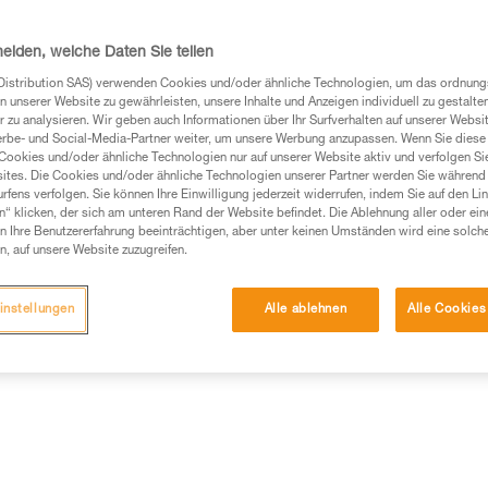
vormontierbarem Zubehör steht 
Helmschutzüberzug, Nackenschut
Weiterlesen
heiden, welche Daten Sie teilen
Distribution SAS) verwenden Cookies und/oder ähnliche Technologien, um das ordnu
n unserer Website zu gewährleisten, unsere Inhalte und Anzeigen individuell zu gestalte
Einen Händler finden
 zu analysieren. Wir geben auch Informationen über Ihr Surfverhalten auf unserer Websi
erbe- und Social-Media-Partner weiter, um unsere Werbung anzupassen. Wenn Sie diese 
Cookies und/oder ähnliche Technologien nur auf unserer Website aktiv und verfolgen Sie
ites. Die Cookies und/oder ähnliche Technologien unserer Partner werden Sie während 
fens verfolgen. Sie können Ihre Einwilligung jederzeit widerrufen, indem Sie auf den Li
n“ klicken, der sich am unteren Rand der Website befindet. Die Ablehnung aller oder ein
 Ihre Benutzererfahrung beeinträchtigen, aber unter keinen Umständen wird eine solch
n, auf unsere Website zuzugreifen.
instellungen
Alle ablehnen
Alle Cookies
Weitere Produkte
mationen
Wartung