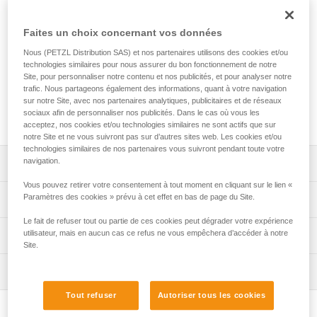
de la gamme VERTEX. Il offre le choix de la coque, avec ou
sans ventilation et de la couleur, standard ou fluorescente.
Des autocollants avec logo et/ou marquage nominatif
Faites un choix concernant vos données
peuvent être imprimés et des bandes réfléchissantes de
Nous (PETZL Distribution SAS) et nos partenaires utilisons des cookies et/ou
couleur peuvent être ajoutées. Une large gamme
technologies similaires pour nous assurer du bon fonctionnement de notre
d'accessoires (jugulaires, visières de protection, protection
Site, pour personnaliser notre contenu et nos publicités, et pour analyser notre
pour casque, protège-nuque, porte-badge, bonnets...) est
trafic. Nous partageons également des informations, quant à votre navigation
sur notre Site, avec nos partenaires analytiques, publicitaires et de réseaux
disponible et peut être pré-montée. Il est conditionné
sociaux afin de personnaliser nos publicités. Dans le cas où vous les
individuellement pour une solution prête à l'emploi.
acceptez, nos cookies et/ou technologies similaires ne sont actifs que sur
notre Site et ne vous suivront pas sur d’autres sites web. Les cookies et/ou
technologies similaires de nos partenaires vous suivront pendant toute votre
navigation.
Descriptif
Vous pouvez retirer votre consentement à tout moment en cliquant sur le lien «
Choix de la coque externe :
Paramètres des cookies » prévu à cet effet en bas de page du Site.
Spécifications techniques
- coque fermée ou ventilée avec des volets coulissants,
Le fait de refuser tout ou partie de ces cookies peut dégrader votre expérience
- disponible en sept couleurs standards (blanc, jaune,
Tour de tête: 53-63 cm
utilisateur, mais en aucun cas ce refus ne vous empêchera d’accéder à notre
Informations techniques
rouge, noir, orange, bleu et vert) et deux couleurs
Site.
Matière(s): ABS (acrylonitrile butadiène styrène),
fluorescentes (jaune et orange).
Notice
polyamide, polycarbonate, polyester haute ténacité,
Possibilité d'ajouter des autocollants personnalisés :
Inspection
Télécharger le pdf technical-notice-VERTEX-1
polyéthylène
- autocollants latéraux, avant ou arrière. Un logo et/ou un
Télécharger le pdf technical-notice-VERTEX-VENT-3
Tout refuser
Autoriser tous les cookies
Procédure de vérification EPI
marquage nominatif peuvent être imprimés sur fond blanc
Spécifications référence(s)
Déclaration de conformité
Télécharger le pdf verif-EPI-casques-PRO-procedure-FR
ou gris réfléchissant,