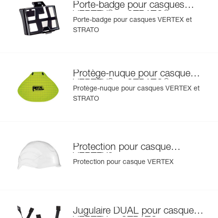
existantes.
Porte-badge pour casques
®
®
VERTEX
et STRATO
Voir l'historique d'un produit à partir de sa date de
Porte-badge pour casques VERTEX et
fabrication.
STRATO
En savoir plus
Protège-nuque pour casques
®
®
VERTEX
et STRATO
Protège-nuque pour casques VERTEX et
STRATO
Protection pour casque
®
VERTEX
Protection pour casque VERTEX
Jugulaire DUAL pour casques