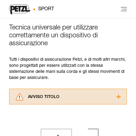
SPORT
Tecnica universale per utilizzare
correttamente un dispositivo di
assicurazione
Tutti i dispositivi di assicurazione Petzl, e di molti altri marchi,
sono progettati per essere utilizzati con la stessa
sistemazione delle mani sulla corda e gli stessi movimenti di
base per assicurare.
AVVISO TITOLO
Leggere attentamente le istruzioni tecniche dei
prodotti utilizzati in questo consiglio prima di
consultarlo. Dovete aver compreso le
informazioni dell’istruzione tecnica per poter
capire queste ulteriori informazioni.