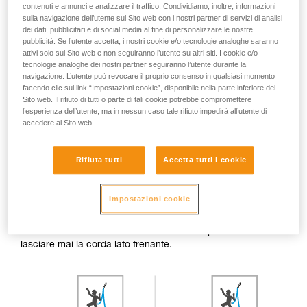
contenuti e annunci e analizzare il traffico. Condividiamo, inoltre, informazioni
sulla navigazione dell’utente sul Sito web con i nostri partner di servizi di analisi
dei dati, pubblicitari e di social media al fine di personalizzare le nostre
pubblicità. Se l’utente accetta, i nostri cookie e/o tecnologie analoghe saranno
attivi solo sul Sito web e non seguiranno l’utente su altri siti. I cookie e/o
tecnologie analoghe dei nostri partner seguiranno l’utente durante la
navigazione. L’utente può revocare il proprio consenso in qualsiasi momento
facendo clic sul link “Impostazioni cookie”, disponibile nella parte inferiore del
Questa posizione delle mani è valida con qualsiasi
Sito web. Il rifiuto di tutti o parte di tali cookie potrebbe compromettere
dispositivo utilizzato: tubo, GRIGRI, REVERSO...
l’esperienza dell’utente, ma in nessun caso tale rifiuto impedirà all’utente di
accedere al Sito web.
La mano non deve mai lasciare la corda lato frenante.
Rifiuta tutti
Accetta tutti i cookie
Recuperare corda
Impostazioni cookie
Per recuperare corda, tirare la corda lato arrampicatore e
tirare la corda lato frenante attraverso il dispositivo. Non
lasciare mai la corda lato frenante.