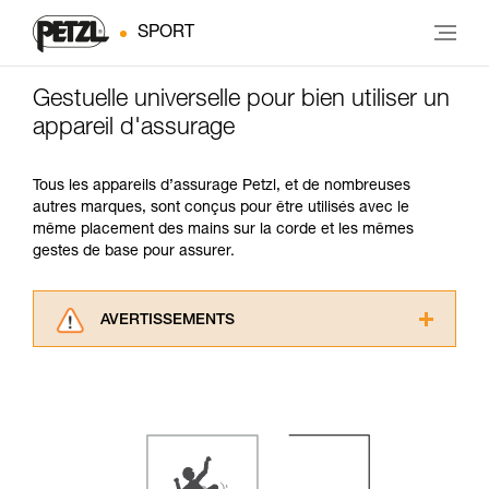
SPORT
Gestuelle universelle pour bien utiliser un
appareil d'assurage
Tous les appareils d’assurage Petzl, et de nombreuses
autres marques, sont conçus pour être utilisés avec le
même placement des mains sur la corde et les mêmes
gestes de base pour assurer.
AVERTISSEMENTS
Lisez attentivement les notices techniques des
produits utilisés dans ce conseil avant de le
consulter. Vous devez avoir compris les
informations de la notice technique pour
pouvoir comprendre ce complément
d’informations.