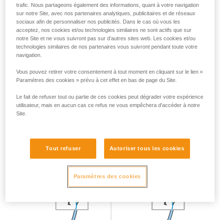
trafic. Nous partageons également des informations, quant à votre navigation
sur notre Site, avec nos partenaires analytiques, publicitaires et de réseaux
sociaux afin de personnaliser nos publicités. Dans le cas où vous les
acceptez, nos cookies et/ou technologies similaires ne sont actifs que sur
notre Site et ne vous suivront pas sur d’autres sites web. Les cookies et/ou
technologies similaires de nos partenaires vous suivront pendant toute votre
Cette position des mains est valable quel que soit
navigation.
l’appareil utilisé : tube, GRIGRI, REVERSO...
Vous pouvez retirer votre consentement à tout moment en cliquant sur le lien «
La main ne doit jamais lâcher la corde côté freinage.
Paramètres des cookies » prévu à cet effet en bas de page du Site.
Le fait de refuser tout ou partie de ces cookies peut dégrader votre expérience
utilisateur, mais en aucun cas ce refus ne vous empêchera d’accéder à notre
Avaler le mou
Site.
Pour avaler le mou, tirez la corde côté grimpeur et tirez la
corde côté freinage à travers l’appareil. Ne jamais lâcher la
Tout refuser
Autoriser tous les cookies
corde côté freinage.
Paramètres des cookies