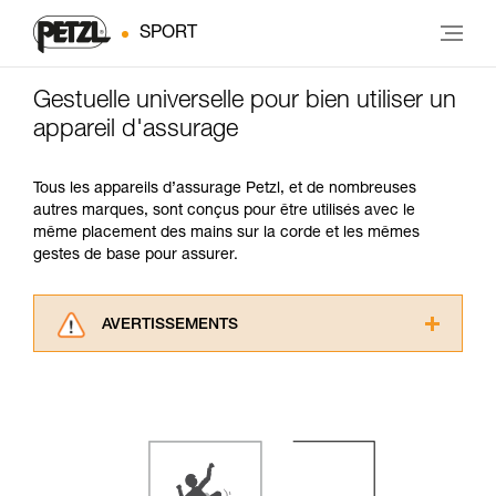
SPORT
Gestuelle universelle pour bien utiliser un
appareil d'assurage
Tous les appareils d’assurage Petzl, et de nombreuses
autres marques, sont conçus pour être utilisés avec le
même placement des mains sur la corde et les mêmes
gestes de base pour assurer.
AVERTISSEMENTS
Lisez attentivement les notices techniques des
produits utilisés dans ce conseil avant de le
consulter. Vous devez avoir compris les
informations de la notice technique pour
pouvoir comprendre ce complément
d’informations.