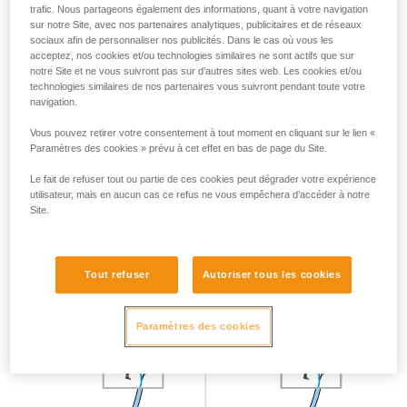
trafic. Nous partageons également des informations, quant à votre navigation
sur notre Site, avec nos partenaires analytiques, publicitaires et de réseaux
sociaux afin de personnaliser nos publicités. Dans le cas où vous les
acceptez, nos cookies et/ou technologies similaires ne sont actifs que sur
notre Site et ne vous suivront pas sur d’autres sites web. Les cookies et/ou
technologies similaires de nos partenaires vous suivront pendant toute votre
Cette position des mains est valable quel que soit
navigation.
l’appareil utilisé : tube, GRIGRI, REVERSO...
Vous pouvez retirer votre consentement à tout moment en cliquant sur le lien «
La main ne doit jamais lâcher la corde côté freinage.
Paramètres des cookies » prévu à cet effet en bas de page du Site.
Le fait de refuser tout ou partie de ces cookies peut dégrader votre expérience
utilisateur, mais en aucun cas ce refus ne vous empêchera d’accéder à notre
Avaler le mou
Site.
Pour avaler le mou, tirez la corde côté grimpeur et tirez la
corde côté freinage à travers l’appareil. Ne jamais lâcher la
Tout refuser
Autoriser tous les cookies
corde côté freinage.
Paramètres des cookies