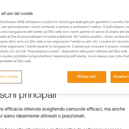
all'uso dei cookie
istribution SAS) utilizziamo cookie e/o tecnologie analoghe per garantire il corretto f
 dei prodotti utilizzati in questo consiglio prima di
 per personalizzare i nostri contenuti e annunci e analizzare il traffico. Condividiamo, in
azioni dell’istruzione tecnica per poter capire queste
sulla navigazione dell’utente sul Sito web con i nostri partner di servizi di analisi dei dat
edia al fine di personalizzare le nostre pubblicità. Se l’utente accetta, i nostri cookie e
anno attivi solo sul Sito web e non seguiranno l’utente su altri siti. I cookie e/o tecnol
de una formazione ed un addestramento specifico.
artner seguiranno l’utente durante la navigazione. L’utente può revocare il proprio conse
do clic sul link “Impostazioni cookie”, disponibile nella parte inferiore del Sito web. Il 
pacità di rifare la manovra, da soli, in piena sicurezza,
ali cookie potrebbe compromettere l’esperienza dell’utente, ma in nessun caso tale rifiu
i accedere al Sito web.
vostra attività. Ne possono esistere altre che non
ioni cookie
Rifiuta tutti
Accetta t
schi principali
ore efficacia ottenuta scegliendo carrucole efficaci, ma anche
i siano idealmente allineati o posizionati.