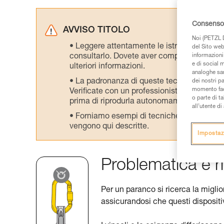
Consenso 
AVVISO TITOLO
Noi (PETZL D
Leggere attentamente le istruzioni tecniche
del Sito web,
consultarlo. Dovete aver compreso le inform
informazioni 
e di social m
ulteriori informazioni.
analoghe sar
La padronanza di queste tecniche richie
dei nostri p
momento facen
Verificate con un professionista la vostra ca
o parte di t
prima di riprodurla autonomamente.
all’utente d
Forniamo esempi di tecniche relative alla 
vengono qui descritte.
Impostaz
Problematica e ri
Per un paranco si ricerca la migli
assicurandosi che questi dispositiv