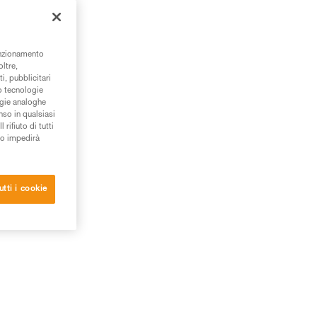
unzionamento
oltre,
i, pubblicitari
/o tecnologie
ogie analoghe
nso in qualsiasi
rifiuto di tutti
to impedirà
utti i cookie