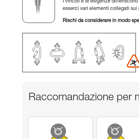
I vincoli e le esigenze differiscono
esserci vari elementi collegati su
Rischi da considerare in modo spe
Raccomandazione per m