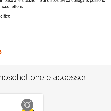
 in base alle situazioni e ai dispositivi da collegare; possono
i moschettoni.
cifico
oschettone e accessori