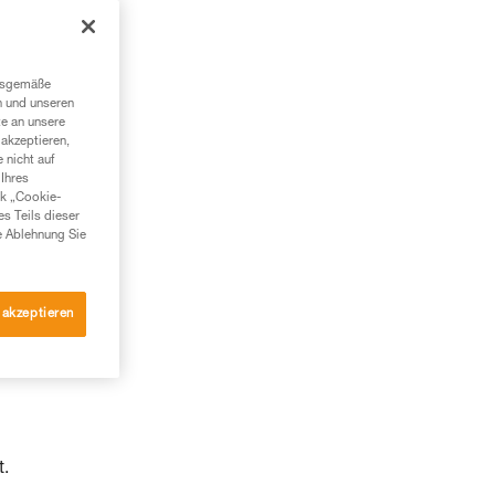
ngsgemäße
n und unseren
te an unsere
akzeptieren,
 nicht auf
Ihres
nk „Cookie-
es Teils dieser
e Ablehnung Sie
 akzeptieren
t.