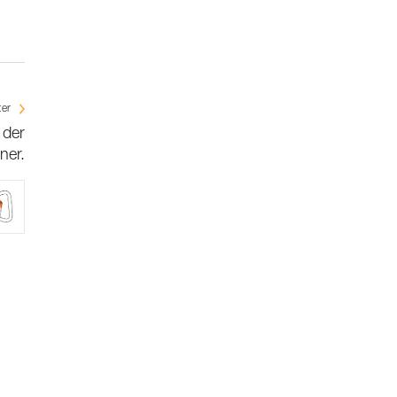
ter
 der
ner.