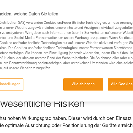
heiden, welche Daten Sie teilen
Distribution SAS) verwenden Cookies und/oder ähnliche Technologien, um das ordnu
Produkte, um die es in diesem Tech Tipp geht,
n unserer Website zu gewährleisten, unsere Inhalte und Anzeigen individuell zu gestalte
te ziehen. Um diese Zusatzinformationen verstehen zu
 zu analysieren. Wir geben auch Informationen über Ihr Surfverhalten auf unserer Websi
erbe- und Social-Media-Partner weiter, um unsere Werbung anzupassen. Wenn Sie diese 
auchsanweisung enthaltenen Informationen richtig
Cookies und/oder ähnliche Technologien nur auf unserer Website aktiv und verfolgen Sie
ites. Die Cookies und/oder ähnliche Technologien unserer Partner werden Sie während 
fens verfolgen. Sie können Ihre Einwilligung jederzeit widerrufen, indem Sie auf den Li
 eine entsprechende Ausbildung und ein spezielles
n“ klicken, der sich am unteren Rand der Website befindet. Die Ablehnung aller oder ein
inem Profi, ob Sie in der Lage sind, den Vorgang
 Ihre Benutzererfahrung beeinträchtigen, aber unter keinen Umständen wird eine solch
n eigenständig durchführen.
n, auf unsere Website zuzugreifen.
ivität verbundenen Techniken. Möglicherweise gibt es
chrieben werden.
instellungen
Alle ablehnen
Alle Cookies
wesentliche Risiken
chst hohen Wirkungsgrad haben. Dieser wird durch den Einsatz
die optimale Ausrichtung oder Positionierung der Geräte erreich