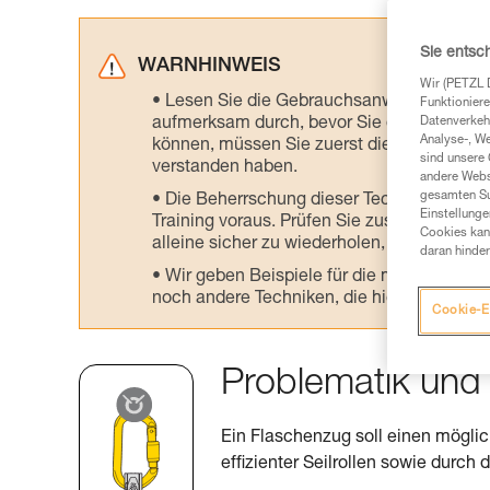
Sie entsc
WARNHINWEIS
Wir (PETZL 
Lesen Sie die Gebrauchsanweisungen der 
Funktioniere
aufmerksam durch, bevor Sie diesen zu Ra
Datenverkehr
Analyse-, W
können, müssen Sie zuerst die in der Gebr
sind unsere 
verstanden haben.
andere Webs
gesamten Sur
Die Beherrschung dieser Techniken setzt
Einstellunge
Training voraus. Prüfen Sie zusammen mit e
Cookies kann
alleine sicher zu wiederholen, bevor Sie ih
daran hinder
Wir geben Beispiele für die mit Ihrer Akt
noch andere Techniken, die hier nicht bes
Cookie-E
Problematik und 
Ein Flaschenzug soll einen mögli
effizienter Seilrollen sowie durch 