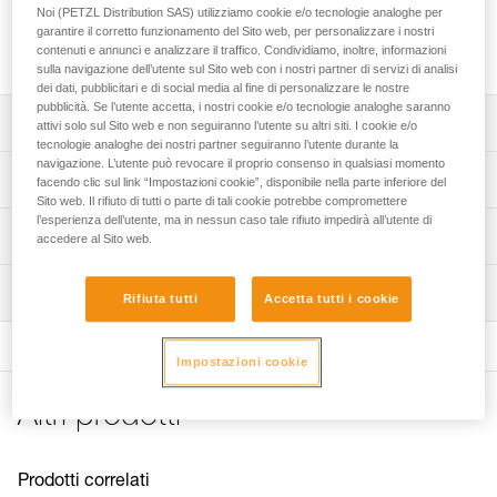
testa della piccozza e permette di piantare chiodi senza
Noi (PETZL Distribution SAS) utilizziamo cookie e/o tecnologie analoghe per
appesantire la piccozza, o danneggiarne l’equilibrio per la
garantire il corretto funzionamento del Sito web, per personalizzare i nostri
battuta.
contenuti e annunci e analizzare il traffico. Condividiamo, inoltre, informazioni
sulla navigazione dell’utente sul Sito web con i nostri partner di servizi di analisi
dei dati, pubblicitari e di social media al fine di personalizzare le nostre
pubblicità. Se l’utente accetta, i nostri cookie e/o tecnologie analoghe saranno
Descrizione
attivi solo sul Sito web e non seguiranno l’utente su altri siti. I cookie e/o
tecnologie analoghe dei nostri partner seguiranno l’utente durante la
navigazione. L’utente può revocare il proprio consenso in qualsiasi momento
Protegge la testa della piccozza.
Specifiche tecniche
facendo clic sul link “Impostazioni cookie”, disponibile nella parte inferiore del
Consente di piantare chiodi.
Sito web. Il rifiuto di tutti o parte di tali cookie potrebbe compromettere
l’esperienza dell’utente, ma in nessun caso tale rifiuto impedirà all’utente di
Materiali: acciaio
Compatibile con le piccozze SUM'TEC, QUARK, NOMIC e
Informazioni tecniche
accedere al Sito web.
ERGONOMIC.
Peso: 20 g
Libretto d'uso
Ispezione
Dettagli codice
Scarica il pdf technical-notice-ice-axes-accessories-1
Rifiuta tutti
Accetta tutti i cookie
FAQ
Codice : U021BA00
FAQ
Garanzia : 3 anni
Impostazioni cookie
Confezione : 1
See all technical content
Altri prodotti
Prodotti correlati