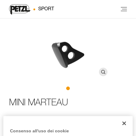
SPORT
MINI MARTEAU
Martello ultraleggero per piccozze con testa modulare
Consenso all'uso dei cookie
Con la sua struttura minimalista, MINI MARTEAU protegge la