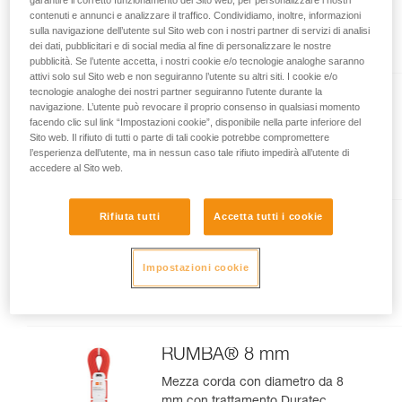
vengono qui descritte.
contenuti e annunci e analizzare il traffico. Condividiamo, inoltre, informazioni
sulla navigazione dell’utente sul Sito web con i nostri partner di servizi di analisi
Presente nell'articolo
dei dati, pubblicitari e di social media al fine di personalizzare le nostre
pubblicità. Se l’utente accetta, i nostri cookie e/o tecnologie analoghe saranno
attivi solo sul Sito web e non seguiranno l’utente su altri siti. I cookie e/o
tecnologie analoghe dei nostri partner seguiranno l’utente durante la
TANGO® 8.5 mm
navigazione. L’utente può revocare il proprio consenso in qualsiasi momento
facendo clic sul link “Impostazioni cookie”, disponibile nella parte inferiore del
Mezza corda con diametro da
Sito web. Il rifiuto di tutti o parte di tali cookie potrebbe compromettere
8,5 mm per l’arrampicata su vie
l’esperienza dell’utente, ma in nessun caso tale rifiuto impedirà all’utente di
lunghe e l’alpinismo su roccia
accedere al Sito web.
Rifiuta tutti
Accetta tutti i cookie
VOLTA® GUIDE 9 mm
Corda multitipo ultraleggera da 9
Impostazioni cookie
mm di diametro con trattamento
Guide UIAA Dry per la
performance estrema in
arrampicata o alpinismo
RUMBA® 8 mm
Mezza corda con diametro da 8