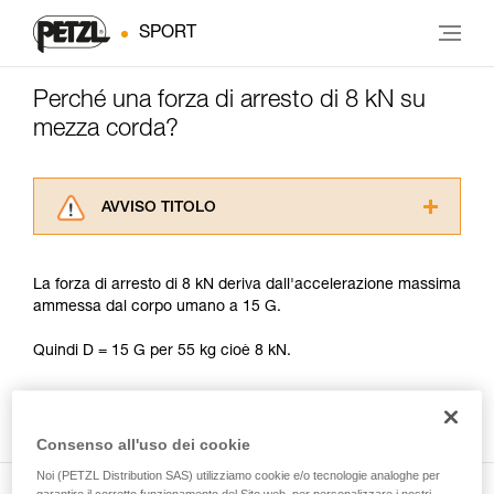
SPORT
Perché una forza di arresto di 8 kN su
mezza corda?
AVVISO TITOLO
Leggere attentamente le istruzioni tecniche dei
prodotti utilizzati in questo consiglio prima di
La forza di arresto di 8 kN deriva dall'accelerazione massima
consultarlo. Dovete aver compreso le
ammessa dal corpo umano a 15 G.
informazioni dell’istruzione tecnica per poter
capire queste ulteriori informazioni.
Quindi D = 15 G per 55 kg cioè 8 kN.
La padronanza di queste tecniche richiede una
formazione ed un addestramento specifico.
Verificate con un professionista la vostra
capacità di rifare la manovra, da soli, in piena
Consenso all'uso dei cookie
sicurezza, prima di riprodurla autonomamente.
Forniamo esempi di tecniche relative alla vostra
Noi (PETZL Distribution SAS) utilizziamo cookie e/o tecnologie analoghe per
attività. Ne possono esistere altre che non
garantire il corretto funzionamento del Sito web, per personalizzare i nostri