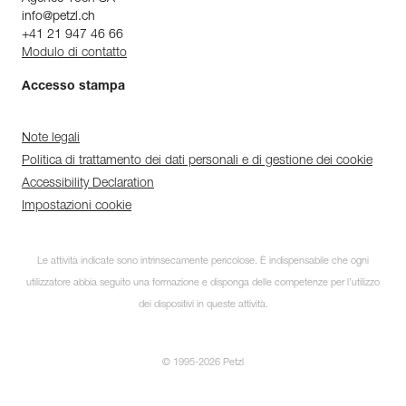
info@petzl.ch
+41 21 947 46 66
Modulo di contatto
Accesso stampa
Note legali
Politica di trattamento dei dati personali e di gestione dei cookie
Accessibility Declaration
Impostazioni cookie
Le attività indicate sono intrinsecamente pericolose. È indispensabile che ogni
utilizzatore abbia seguito una formazione e disponga delle competenze per l’utilizzo
dei dispositivi in queste attività.
© 1995-2026 Petzl