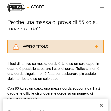
SPORT
Perché una massa di prova di 55 kg su
mezza corda?
AVVISO TITOLO
Leggere attentamente le istruzioni tecniche dei
prodotti utilizzati in questo consiglio prima di
Il test dinamico su mezza corda è fatto su un solo capo, in
consultarlo. Dovete aver compreso le
quanto è possibile separare i capi di corda. Tuttavia, non è
informazioni dell’istruzione tecnica per poter
una corda singola, non è fatta per assicurare più cadute
capire queste ulteriori informazioni.
violente ripetute su un solo capo.
La padronanza di queste tecniche richiede una
formazione ed un addestramento specifico.
Con 80 kg su un capo, una mezza corda sopporta da 1 a 2
Verificate con un professionista la vostra
cadute, è difficile distinguere le corde su un numero di
capacità di rifare la manovra, da soli, in piena
cadute così piccolo.
sicurezza, prima di riprodurla autonomamente.
Forniamo esempi di tecniche relative alla vostra
Inoltre, nella realtà molto spesso, su una grande caduta
attività. Ne possono esistere altre che non