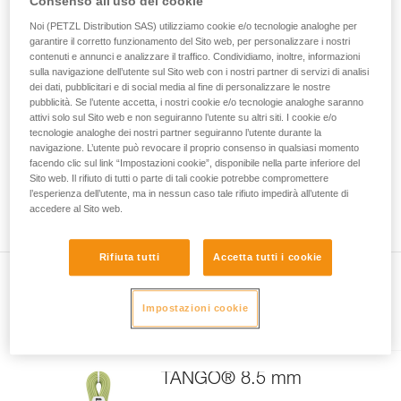
Consenso all'uso dei cookie
l'arrampicatore si arresta quando la seconda corda va in
vengono qui descritte.
Noi (PETZL Distribution SAS) utilizziamo cookie e/o tecnologie analoghe per
tensione. In questo caso il peso dell'utilizzatore è ripartito su
garantire il corretto funzionamento del Sito web, per personalizzare i nostri
ogni corda.
contenuti e annunci e analizzare il traffico. Condividiamo, inoltre, informazioni
sulla navigazione dell’utente sul Sito web con i nostri partner di servizi di analisi
Per queste ragioni il comitato normativo ha deciso che le
dei dati, pubblicitari e di social media al fine di personalizzare le nostre
mezze corde devono sopportare 5 cadute con 55 kg.
pubblicità. Se l’utente accetta, i nostri cookie e/o tecnologie analoghe saranno
attivi solo sul Sito web e non seguiranno l’utente su altri siti. I cookie e/o
tecnologie analoghe dei nostri partner seguiranno l’utente durante la
Le 5 cadute con 55 kg garantiscono l'utilizzo della mezza
navigazione. L’utente può revocare il proprio consenso in qualsiasi momento
corda.
facendo clic sul link “Impostazioni cookie”, disponibile nella parte inferiore del
Sito web. Il rifiuto di tutti o parte di tali cookie potrebbe compromettere
Attenzione, questo non significa che potete assicurare un
l’esperienza dell’utente, ma in nessun caso tale rifiuto impedirà all’utente di
arrampicatore su un solo capo di corda.
accedere al Sito web.
Rifiuta tutti
Accetta tutti i cookie
Impostazioni cookie
Presente nell'articolo
TANGO® 8.5 mm