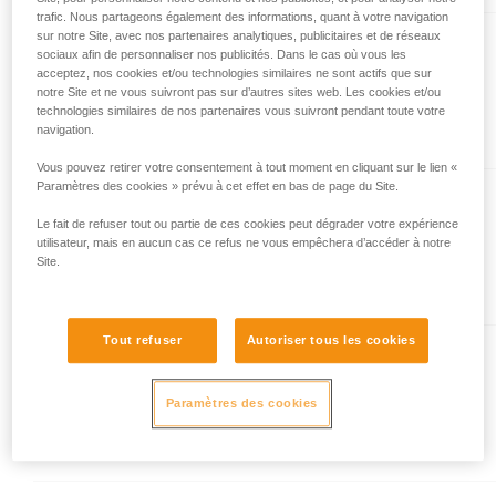
trafic. Nous partageons également des informations, quant à votre navigation
liées à votre activité. Il peut en exister d’autres
sur notre Site, avec nos partenaires analytiques, publicitaires et de réseaux
que nous ne décrivons pas ici.
TANGO® 8.5 mm
sociaux afin de personnaliser nos publicités. Dans le cas où vous les
acceptez, nos cookies et/ou technologies similaires ne sont actifs que sur
Corde à double de 8,5 mm de
notre Site et ne vous suivront pas sur d’autres sites web. Les cookies et/ou
diamètre pour l’escalade en
technologies similaires de nos partenaires vous suivront pendant toute votre
grande voie et l'alpinisme
navigation.
rocheux
Vous pouvez retirer votre consentement à tout moment en cliquant sur le lien «
Paramètres des cookies » prévu à cet effet en bas de page du Site.
VOLTA® GUIDE 9 mm
Le fait de refuser tout ou partie de ces cookies peut dégrader votre expérience
Corde multi-type ultra légère de
utilisateur, mais en aucun cas ce refus ne vous empêchera d’accéder à notre
Site.
9 mm de diamètre avec
traitement Guide UIAA Dry pour
la performance ultime en
escalade ou alpinisme
Tout refuser
Autoriser tous les cookies
RUMBA® 8 mm
Corde à double de 8 mm de
Paramètres des cookies
diamètre avec traitement
Duratec Dry pour l’escalade en
grande voie et l’alpinisme