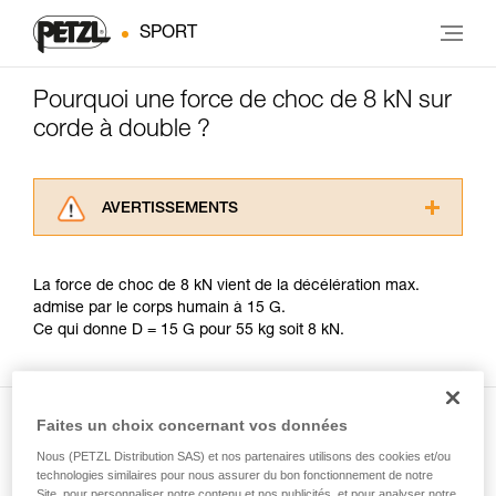
SPORT
Pourquoi une force de choc de 8 kN sur
corde à double ?
AVERTISSEMENTS
Lisez attentivement les notices techniques des
produits utilisés dans ce conseil avant de le
La force de choc de 8 kN vient de la décélération max.
consulter. Vous devez avoir compris les
admise par le corps humain à 15 G.
informations de la notice technique pour
Ce qui donne D = 15 G pour 55 kg soit 8 kN.
pouvoir comprendre ce complément
d’informations.
Maîtriser ces techniques nécessite une
formation et un entraînement spécifique. Validez
Faites un choix concernant vos données
avec un professionnel votre capacité à refaire
la manipulation, seul, en toute sécurité, avant
Nous (PETZL Distribution SAS) et nos partenaires utilisons des cookies et/ou
Présent dans l'article
de la reproduire en autonomie.
technologies similaires pour nous assurer du bon fonctionnement de notre
Nous donnons des exemples de techniques
Site, pour personnaliser notre contenu et nos publicités, et pour analyser notre