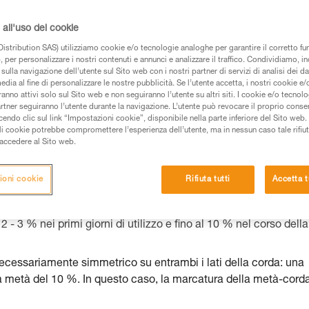
 dei prodotti utilizzati in questo consiglio prima di
all'uso dei cookie
azioni dell’istruzione tecnica per poter capire queste
istribution SAS) utilizziamo cookie e/o tecnologie analoghe per garantire il corretto f
 per personalizzare i nostri contenuti e annunci e analizzare il traffico. Condividiamo, in
de una formazione ed un addestramento specifico.
sulla navigazione dell’utente sul Sito web con i nostri partner di servizi di analisi dei dat
pacità di rifare la manovra, da soli, in piena sicurezza,
edia al fine di personalizzare le nostre pubblicità. Se l’utente accetta, i nostri cookie e
anno attivi solo sul Sito web e non seguiranno l’utente su altri siti. I cookie e/o tecnol
artner seguiranno l’utente durante la navigazione. L’utente può revocare il proprio conse
vostra attività. Ne possono esistere altre che non
do clic sul link “Impostazioni cookie”, disponibile nella parte inferiore del Sito web. Il 
ali cookie potrebbe compromettere l’esperienza dell’utente, ma in nessun caso tale rifiu
i accedere al Sito web.
 si accorcerà e questo per due diverse ragioni:
ioni cookie
Rifiuta tutti
Accetta t
rda poiché erano troppo rovinate.
 si gonfia e si ritira poiché la materia non si crea. Si può consta
 - 3 % nei primi giorni di utilizzo e fino al 10 % nel corso della
cessariamente simmetrico su entrambi i lati della corda: una
tra metà del 10 %. In questo caso, la marcatura della metà-cord