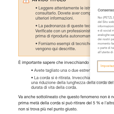
AVVISO TITOLO
Leggere attentamente le istruzioni tecniche
Consenso 
consultarlo. Dovete aver compreso le inform
Noi (PETZL D
ulteriori informazioni.
del Sito web,
La padronanza di queste tecniche richie
informazioni 
Verificate con un professionista la vostra ca
e di social m
analoghe sar
prima di riprodurla autonomamente.
dei nostri p
Forniamo esempi di tecniche relative alla 
momento facen
o parte di t
vengono qui descritte.
all’utente d
È importante sapere che invecchiando la vostra fune
Impostaz
Avete tagliato una o due estremità della co
La corda si è ritirata. Invecchiando, la corda
una riduzione della lunghezza della corda del 2
durata di vita della corda.
Va anche sottolineato che questo fenomeno non è ne
prima metà della corda si può ritirare del 5 % e l'al
non si trova più nel punto giusto.