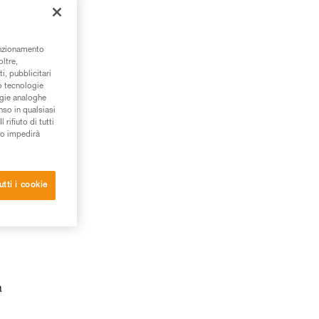
unzionamento
oltre,
i, pubblicitari
/o tecnologie
ogie analoghe
nso in qualsiasi
rifiuto di tutti
to impedirà
utti i cookie
tare
a