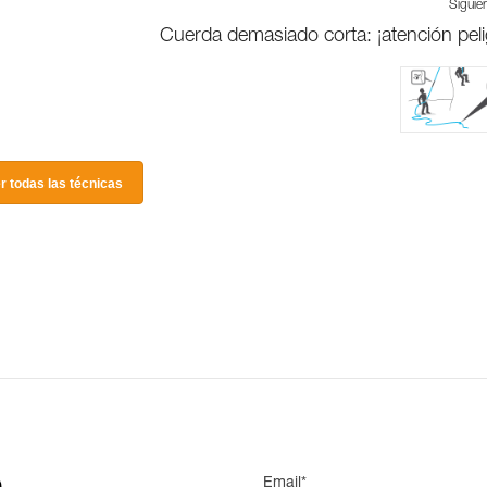
Siguie
Cuerda demasiado corta: ¡atención peli
r todas las técnicas
Email*