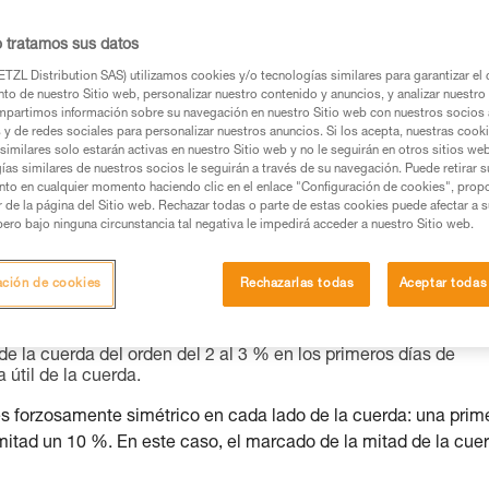
os productos utilizados en este consejo antes de
o tratamos sus datos
ormación de la ficha técnica para poder comprender
TZL Distribution SAS) utilizamos cookies y/o tecnologías similares para garantizar el 
to de nuestro Sitio web, personalizar nuestro contenido y anuncios, y analizar nuestro 
mación y un entrenamiento específico. Confirme a
partimos información sobre su navegación en nuestro Sitio web con nuestros socios a
ejecutar estas técnicas, solo y con total seguridad,
s y de redes sociales para personalizar nuestros anuncios. Si los acepta, nuestras cook
similares solo estarán activas en nuestro Sitio web y no le seguirán en otros sitios we
ías similares de nuestros socios le seguirán a través de su navegación. Puede retirar s
con su actividad. Pueden existir otras que no
nto en cualquier momento haciendo clic en el enlace "Configuración de cookies", prop
or de la página del Sitio web. Rechazar todas o parte de estas cookies puede afectar a 
pero bajo ninguna circunstancia tal negativa le impedirá acceder a nuestro Sitio web.
a encoger y esto sucede por dos razones diferentes:
ación de cookies
Rechazarlas todas
Aceptar todas
 ya que estaban demasiado deterioradas.
cuerda se hincha y se encoge debido a que la materia no se cr
e la cuerda del orden del 2 al 3 % en los primeros días de
a útil de la cuerda.
forzosamente simétrico en cada lado de la cuerda: una prim
mitad un 10 %. En este caso, el marcado de la mitad de la cue