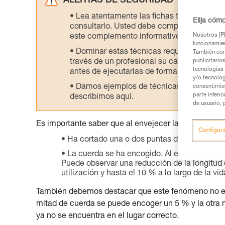
ALERTAS DE SEGURIDAD
Lea atentamente las fichas técnicas de l
Elija cóm
consultarlo. Usted debe comprender la inf
Nosotros [PE
este complemento informativo.
funcionamien
Dominar estas técnicas requiere una for
También com
través de un profesional su capacidad para 
publicitario
tecnologías 
antes de ejecutarlas de forma autónoma.
y/o tecnolog
Damos ejemplos de técnicas relacionadas 
consentimie
parte inferi
describimos aquí.
de usuario, 
Es importante saber que al envejecer la cuerda se v
Configur
Ha cortado una o dos puntas de la cuerda,
La cuerda se ha encogido. Al envejecer, la 
Puede observar una reducción de la longitud d
utilización y hasta el 10 % a lo largo de la vid
También debemos destacar que este fenómeno no es 
mitad de cuerda se puede encoger un 5 % y la otra 
ya no se encuentra en el lugar correcto.