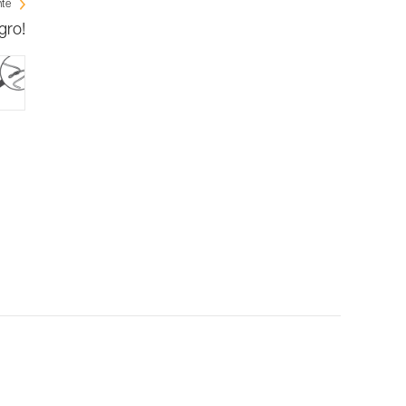
nte
gro!