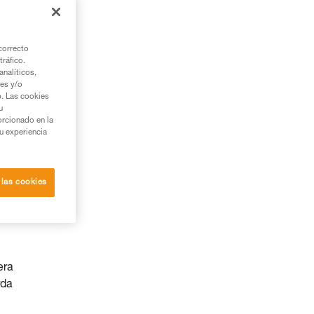
correcto
tráfico.
nalíticos,
ies y/o
b. Las cookies
u
orcionado en la
su experiencia
 las cookies
ea.
era
rda