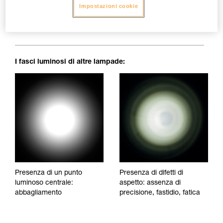
Impostazioni cookie
Fascio luminoso perfettamente omogeneo: niente macchie
d'ombra, irregolarità o punti di abbagliamento, che
stancano la vista e disturbano il comfort visivo.
I fasci luminosi di altre lampade:
Presenza di un punto
Presenza di difetti di
luminoso centrale:
aspetto: assenza di
abbagliamento
precisione, fastidio, fatica