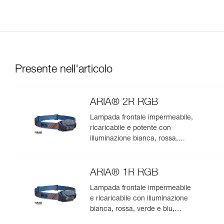
Presente nell'articolo
ARIA® 2R RGB
Lampada frontale impermeabile,
ricaricabile e potente con
illuminazione bianca, rossa,
verde e blu, ideale per
l’osservazione nella natura. 625
lumen
ARIA® 1R RGB
Lampada frontale impermeabile
e ricaricabile con illuminazione
bianca, rossa, verde e blu,
ideale per l’osservazione nella