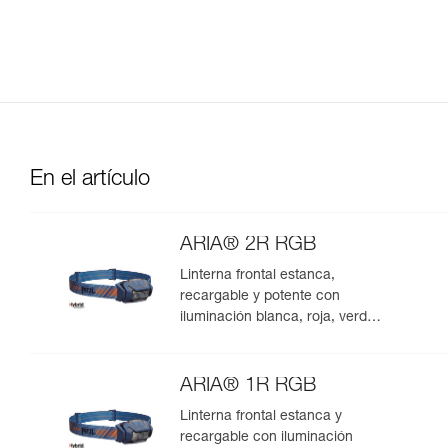
En el artículo
ARIA® 2R RGB
Linterna frontal estanca,
recargable y potente con
iluminación blanca, roja, verde y
azul, idónea para las
observaciones en medio natural.
625 lúmenes
ARIA® 1R RGB
Linterna frontal estanca y
recargable con iluminación