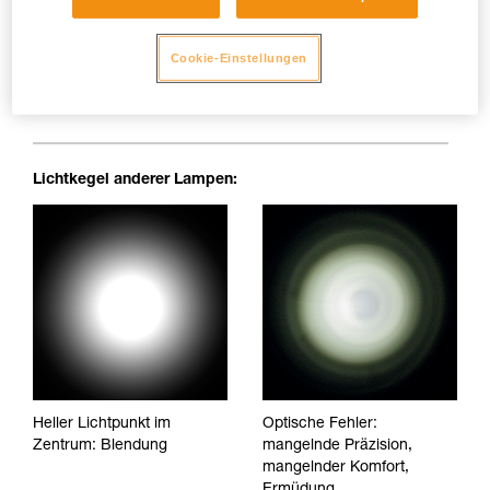
Cookie-Einstellungen
Absolut homogener Lichtkegel: keine Schattenzonen, keine
Unregelmäßigkeiten oder blendenden Lichtpunkte, die die
Augen ermüden und den Sichtkomfort beeinträchtigen.
Lichtkegel anderer Lampen:
Heller Lichtpunkt im
Optische Fehler:
Zentrum: Blendung
mangelnde Präzision,
mangelnder Komfort,