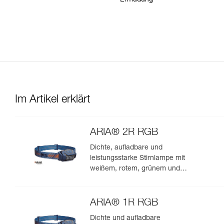
Ermüdung
Im Artikel erklärt
ARIA® 2R RGB
Dichte, aufladbare und
leistungsstarke Stirnlampe mit
weißem, rotem, grünem und
blauem Licht, ideal für
Beobachtungen in der Natur.
625 Lumen
ARIA® 1R RGB
Dichte und aufladbare