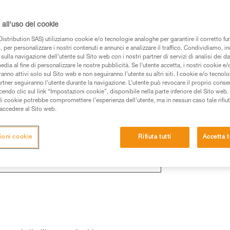
all'uso dei cookie
istribution SAS) utilizziamo cookie e/o tecnologie analoghe per garantire il corretto f
 e sempre valido
 per personalizzare i nostri contenuti e annunci e analizzare il traffico. Condividiamo, in
sulla navigazione dell’utente sul Sito web con i nostri partner di servizi di analisi dei dat
edia al fine di personalizzare le nostre pubblicità. Se l’utente accetta, i nostri cookie e
anno attivi solo sul Sito web e non seguiranno l’utente su altri siti. I cookie e/o tecnol
artner seguiranno l’utente durante la navigazione. L’utente può revocare il proprio conse
do clic sul link “Impostazioni cookie”, disponibile nella parte inferiore del Sito web. Il 
ali cookie potrebbe compromettere l’esperienza dell’utente, ma in nessun caso tale rifiu
i accedere al Sito web.
ioni cookie
Rifiuta tutti
Accetta t