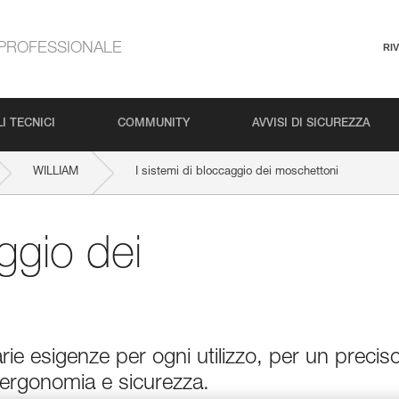
PROFESSIONALE
RI
I TECNICI
COMMUNITY
AVVISI DI SICUREZZA
WILLIAM
I sistemi di bloccaggio dei moschettoni
aggio dei
arie esigenze per ogni utilizzo, per un precis
rgonomia e sicurezza.