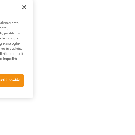
unzionamento
oltre,
i, pubblicitari
/o tecnologie
ogie analoghe
nso in qualsiasi
rifiuto di tutti
to impedirà
utti i cookie