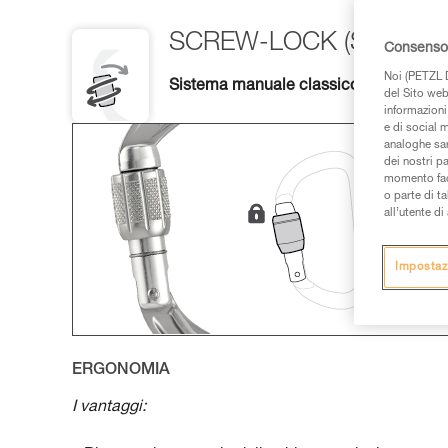
SCREW-LOCK (SL)
Consenso 
Noi (PETZL D
Sistema manuale classico, polivalente
del Sito web,
informazioni 
e di social m
analoghe sar
dei nostri p
momento facen
o parte di t
all’utente d
Impostaz
ERGONOMIA
I vantaggi: