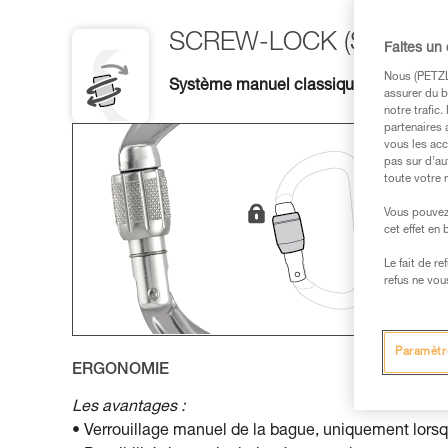
SCREW-LOCK (SL)
Faites un
Nous (PETZL 
Système manuel classique, polyvalent 
assurer du b
notre trafic
partenaires 
vous les acc
pas sur d’au
toute votre 
Vous pouvez 
cet effet en
Le fait de r
refus ne vou
Paramètr
ERGONOMIE
Les avantages :
• Verrouillage manuel de la bague, uniquement lorsque