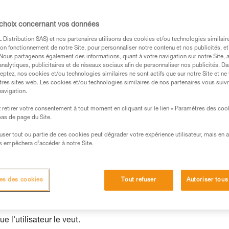
 choix concernant vos données
Distribution SAS) et nos partenaires utilisons des cookies et/ou technologies similai
et passe-partout
on fonctionnement de notre Site, pour personnaliser notre contenu et nos publicités, et
. Nous partageons également des informations, quant à votre navigation sur notre Site, 
analytiques, publicitaires et de réseaux sociaux afin de personnaliser nos publicités. Da
eptez, nos cookies et/ou technologies similaires ne sont actifs que sur notre Site et ne
tres sites web. Les cookies et/ou technologies similaires de nos partenaires vous suiv
navigation.
retirer votre consentement à tout moment en cliquant sur le lien « Paramètres des coo
 bas de page du Site.
efuser tout ou partie de ces cookies peut dégrader votre expérience utilisateur, mais en 
s empêchera d’accéder à notre Site.
es des cookies
Tout refuser
Autoriser tous
 l'utilisateur le veut.