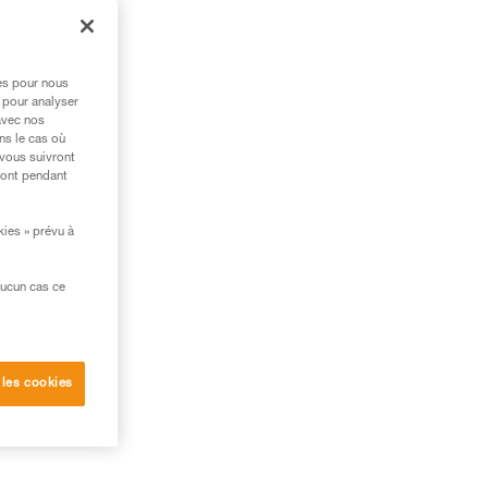
res pour nous
 pour analyser
avec nos
ns le cas où
 vous suivront
ront pendant
kies » prévu à
aucun cas ce
 les cookies