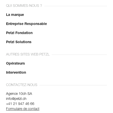
Référence : M34A RL
Poids : 75 g
QUI SOMMES-NOUS ?
Système de verrouillage : TWIST-LOCK
La marque
Type : B
Couleur(s) : GRAY
Entreprise Responsable
Résistance grand axe : 27 kN
Résistance petit axe : 8 kN
Petzl Fondation
Résistance doigt ouvert : 7 kN
Ouverture : 25 mm
Petzl Solutions
Garantie : 3 ans
Conditionnement : 1
AUTRES SITES WEB PETZL
Opérateurs
Intervention
CONTACTEZ-NOUS
Agence 10ch SA
info@petzl.ch
+41 21 947 46 66
Formulaire de contact