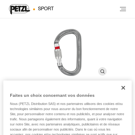
SPORT
Faites un choix concernant vos données
Am’D
Nous (PETZL Distribution SAS) et nos partenaires utilisons des cookies et/ou
technologies similaires pour nous assurer du bon fonctionnement de notre
Site, pour personnaliser notre contenu et nos publicités, et pour analyser notre
Mousqueton à verrouillage en forme de D pour la
trafic. Nous partageons également des informations, quant à votre navigation
connexion des appareils sur le harnais
sur notre Site, avec nos partenaires analytiques, publicitaires et de réseaux
sociaux afin de personnaliser nos publicités. Dans le cas où vous les
acceptez, nos cookies et/ou technologies similaires ne sont actifs que sur