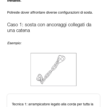
frenante.
formazione ed un addestramento specifico.
Verificate con un professionista la vostra
Potreste dover affrontare diverse configurazioni di sosta.
capacità di rifare la manovra, da soli, in piena
sicurezza, prima di riprodurla autonomamente.
Forniamo esempi di tecniche relative alla vostra
Caso 1: sosta con ancoraggi collegati da
attività. Ne possono esistere altre che non
una catena
vengono qui descritte.
Esempio:
Tecnica 1: arrampicatore legato alla corda per tutta la