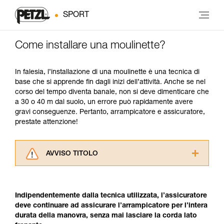
SPORT
Come installare una moulinette?
In falesia, l’installazione di una moulinette è una tecnica di
base che si apprende fin dagli inizi dell’attività. Anche se nel
corso del tempo diventa banale, non si deve dimenticare che
a 30 o 40 m dal suolo, un errore può rapidamente avere
gravi conseguenze. Pertanto, arrampicatore e assicuratore,
prestate attenzione!
AVVISO TITOLO
Leggere attentamente le istruzioni tecniche dei
prodotti utilizzati in questo consiglio prima di
consultarlo. Dovete aver compreso le
Indipendentemente dalla tecnica utilizzata, l’assicuratore
informazioni dell’istruzione tecnica per poter
deve continuare ad assicurare l’arrampicatore per l’intera
capire queste ulteriori informazioni.
durata della manovra, senza mai lasciare la corda lato
La padronanza di queste tecniche richiede una