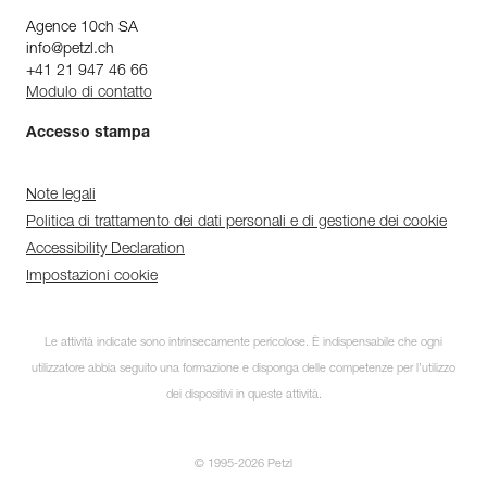
Agence 10ch SA
info@petzl.ch
+41 21 947 46 66
Modulo di contatto
Accesso stampa
Note legali
Politica di trattamento dei dati personali e di gestione dei cookie
Accessibility Declaration
Impostazioni cookie
Le attività indicate sono intrinsecamente pericolose. È indispensabile che ogni
utilizzatore abbia seguito una formazione e disponga delle competenze per l’utilizzo
dei dispositivi in queste attività.
© 1995-2026 Petzl