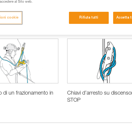
i accedere al Sito web.
ioni cookie
Rifiuta tutti
Accetta t
si
 di un frazionamento in
Chiavi d’arresto su discenso
STOP