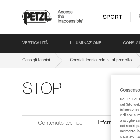
SPORT
VERTICALITÀ
ILLUMINAZIONE
CONSIGL
Consigli tecnici
Consigli tecnici relativi al prodotto
STOP
Consenso 
Noi (PETZL D
del Sito web,
informazioni 
e di social m
analoghe sar
Informazioni tecn
Contenuto tecnico
dei nostri p
momento facen
o parte di t