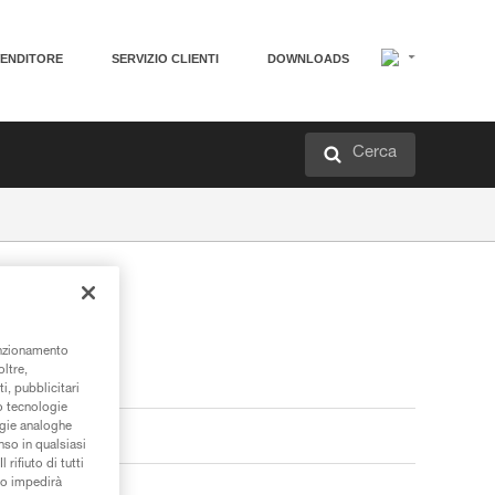
VENDITORE
SERVIZIO CLIENTI
DOWNLOADS
Cerca
unzionamento
oltre,
i, pubblicitari
/o tecnologie
ogie analoghe
nso in qualsiasi
rifiuto di tutti
to impedirà