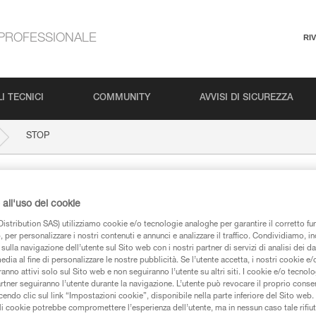
PROFESSIONALE
RI
I TECNICI
COMMUNITY
AVVISI DI SICUREZZA
STOP
all'uso dei cookie
istribution SAS) utilizziamo cookie e/o tecnologie analoghe per garantire il corretto f
 per personalizzare i nostri contenuti e annunci e analizzare il traffico. Condividiamo, in
sulla navigazione dell’utente sul Sito web con i nostri partner di servizi di analisi dei dat
edia al fine di personalizzare le nostre pubblicità. Se l’utente accetta, i nostri cookie e
anno attivi solo sul Sito web e non seguiranno l’utente su altri siti. I cookie e/o tecnol
iche
artner seguiranno l’utente durante la navigazione. L’utente può revocare il proprio conse
do clic sul link “Impostazioni cookie”, disponibile nella parte inferiore del Sito web. Il 
ali cookie potrebbe compromettere l’esperienza dell’utente, ma in nessun caso tale rifiu