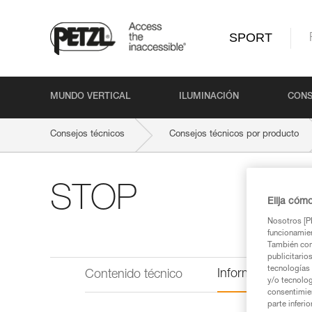
SPORT
MUNDO VERTICAL
ILUMINACIÓN
CONS
Consejos técnicos
Consejos técnicos por producto
STOP
Elija cóm
Nosotros [PE
funcionamien
También com
publicitario
tecnologías 
Información técni
Contenido técnico
y/o tecnolog
consentimie
parte inferi