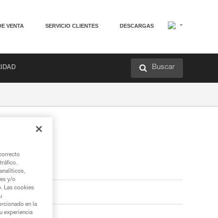
DE VENTA
SERVICIO CLIENTES
DESCARGAS
Buscar
RIDAD
correcto
tráfico.
nalíticos,
ies y/o
b. Las cookies
u
orcionado en la
su experiencia