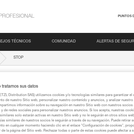
PROFESIONAL
PUNTOS 
EJOS TÉCNICOS
COMUNIDAD
ALERTAS DE SEGU
STOP
o tratamos sus datos
TZL Distribution SAS) utilizamos cookies y/o tecnologías similares para garantizar el 
to de nuestro Sitio web, personalizar nuestro contenido y anuncios, y analizar nuestro 
partimos información sobre su navegación en nuestro Sitio web con nuestros socios a
s y de redes sociales para personalizar nuestros anuncios. Si los acepta, nuestras cook
similares solo estarán activas en nuestro Sitio web y no le seguirán en otros sitios we
ca
ías similares de nuestros socios le seguirán a través de su navegación. Puede retirar s
nto en cualquier momento haciendo clic en el enlace "Configuración de cookies", prop
or de la página del Sitio web. Rechazar todas o parte de estas cookies puede afectar a 