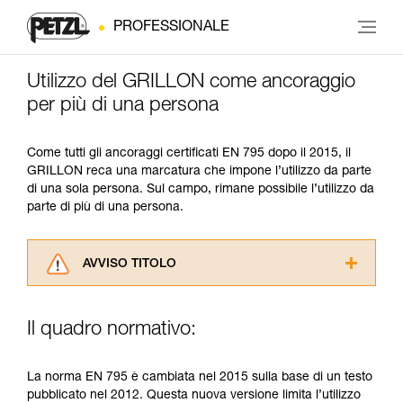
PROFESSIONALE
Utilizzo del GRILLON come ancoraggio
per più di una persona
Come tutti gli ancoraggi certificati EN 795 dopo il 2015, il
GRILLON reca una marcatura che impone l’utilizzo da parte
di una sola persona. Sul campo, rimane possibile l’utilizzo da
parte di più di una persona.
AVVISO TITOLO
Leggere attentamente le istruzioni tecniche dei
prodotti utilizzati in questo consiglio prima di
Il quadro normativo:
consultarlo. Dovete aver compreso le
informazioni dell’istruzione tecnica per poter
capire queste ulteriori informazioni.
La norma EN 795 è cambiata nel 2015 sulla base di un testo
La padronanza di queste tecniche richiede una
pubblicato nel 2012. Questa nuova versione limita l’utilizzo