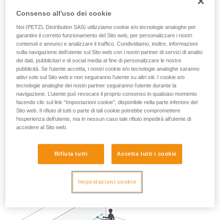
generazione di GRILLON (2017 e successivi) può essere
Consenso all'uso dei cookie
utilizzata da più di una persona.
Noi (PETZL Distribution SAS) utilizziamo cookie e/o tecnologie analoghe per
Deve essere condotta un’analisi dei rischi in ogni situazione
garantire il corretto funzionamento del Sito web, per personalizzare i nostri
per determinare la migliore soluzione da utilizzare.
contenuti e annunci e analizzare il traffico. Condividiamo, inoltre, informazioni
sulla navigazione dell’utente sul Sito web con i nostri partner di servizi di analisi
dei dati, pubblicitari e di social media al fine di personalizzare le nostre
Nota: in ogni caso, come per tutti gli ancoraggi, si
pubblicità. Se l’utente accetta, i nostri cookie e/o tecnologie analoghe saranno
raccomanda di rispettare il principio di abbondanza per non
attivi solo sul Sito web e non seguiranno l’utente su altri siti. I cookie e/o
affidare la sicurezza di un utilizzatore ad un solo dispositivo.
tecnologie analoghe dei nostri partner seguiranno l’utente durante la
navigazione. L’utente può revocare il proprio consenso in qualsiasi momento
facendo clic sul link “Impostazioni cookie”, disponibile nella parte inferiore del
Esempio di utilizzo in trattenuta:
Sito web. Il rifiuto di tutti o parte di tali cookie potrebbe compromettere
l’esperienza dell’utente, ma in nessun caso tale rifiuto impedirà all’utente di
accedere al Sito web.
Nel caso di due o tre persone collegate con cordini di
trattenuta su una terrazza ben delimitata, al sicuro da ogni
rischio di caduta, sarà perfettamente efficace un solo
Rifiuta tutti
Accetta tutti i cookie
GRILLON installato come linea vita.
Impostazioni cookie