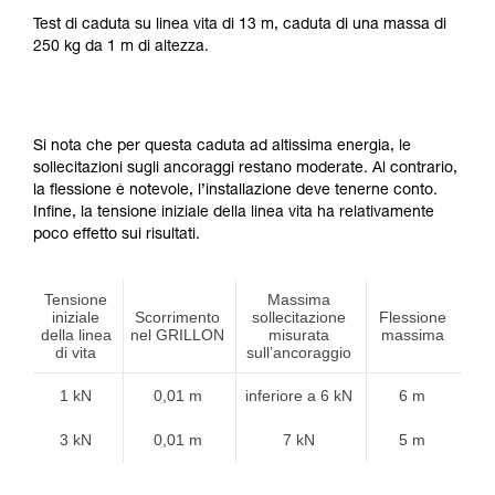
Test di caduta su linea vita di 13 m, caduta di una massa di
250 kg da 1 m di altezza.
Si nota che per questa caduta ad altissima energia, le
sollecitazioni sugli ancoraggi restano moderate. Al contrario,
la flessione è notevole, l’installazione deve tenerne conto.
Infine, la tensione iniziale della linea vita ha relativamente
poco effetto sui risultati.
Tensione
Massima
iniziale
Scorrimento
sollecitazione
Flessione
della linea
nel GRILLON
misurata
massima
di vita
sull’ancoraggio
1 kN
0,01 m
inferiore a 6 kN
6 m
3 kN
0,01 m
7 kN
5 m