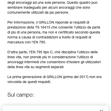
formazione ed un addestramento specifico.
degli ancoraggi ad una sola persona. Questo quadro può
Verificate con un professionista la vostra
sembrare inadeguato per alcuni ancoraggi che sono
capacità di rifare la manovra, da soli, in piena
comunemente utilizzati da più persone.
sicurezza, prima di riprodurla autonomamente.
Forniamo esempi di tecniche relative alla vostra
Per informazione, il GRILLON risponde ai requisiti di
attività. Ne possono esistere altre che non
prestazione della TS 16415 che consente l’utilizzo da parte
vengono qui descritte.
di più di una persona, ma non è certificato secondo questa
norma a causa di contraddizioni a livello di requisiti di
marcatura con l’EN 795.
D’altra parte, l’EN 795 tipo C, che disciplina l’utilizzo delle
linee vita, non prende più in considerazione l’utilizzo di
ancoraggi intermedi che consentono d’isolare gli utilizzatori
della linea vita su segmenti separati.
La prima generazione di GRILLON (prima del 2017) non era
vincolata da questi requisiti.
Sul campo:
Se necessario, al di fuori del quadro normativo, la nuova