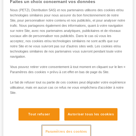
Faites un choix concernant vos données
situation pour déterminer la meilleure solution à utiliser.
Remarque : dans tous les cas, comme pour tous les
Nous (PETZL Distribution SAS) et nos partenaires utilisons des cookies et/ou
ancrages, il est recommandé de respecter le principe de
technologies similaires pour nous assurer du bon fonctionnement de notre
Site, pour personnaliser notre contenu et nos publicités, et pour analyser notre
redondance pour ne pas confier la sécurité d’un utilisateur à
trafic. Nous partageons également des informations, quant à votre navigation
un seul équipement.
sur notre Site, avec nos partenaires analytiques, publicitaires et de réseaux
sociaux afin de personnaliser nos publicités. Dans le cas où vous les
acceptez, nos cookies et/ou technologies similaires ne sont actifs que sur
Exemple d'utilisation en retenue :
notre Site et ne vous suivront pas sur d’autres sites web. Les cookies et/ou
technologies similaires de nos partenaires vous suivront pendant toute votre
navigation.
Dans le cas de deux ou trois personnes connectées avec
des longes de retenue sur une terrasse bien délimitée, à
Vous pouvez retirer votre consentement à tout moment en cliquant sur le lien «
l’abri de tout risque de chute, un seul GRILLON installé en
Paramètres des cookies » prévu à cet effet en bas de page du Site.
ligne de vie sera parfaitement efficace.
Le fait de refuser tout ou partie de ces cookies peut dégrader votre expérience
utilisateur, mais en aucun cas ce refus ne vous empêchera d’accéder à notre
Site.
Tout refuser
Autoriser tous les cookies
Paramètres des cookies