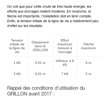
On voit que pour cette chute de très haute énergie, les
efforts aux ancrages restent modérés. En revanche, la
flèche est importante, l'installation doit en tenir compte.
Enfin, la tension initiale de la ligne de vie a relativement peu
d'effet sur les résultats.
Tension
Effort
Glissement
initiale de
maximum
Flèche
dans le
la ligne de
mesuré à
maximum
GRILLON
vie
l’ancrage
inférieur à 6
1 kN
0,01 m
6 m
kN
3 kN
0,01 m
7 kN
5 m
Rappel des conditions d’utilisation du
GRILLON avant 2017 :