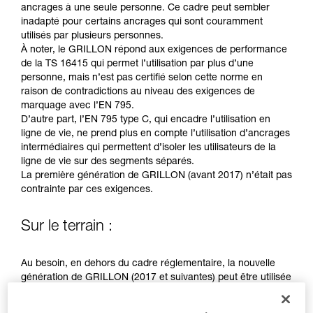
Maîtriser ces techniques nécessite une
ancrages à une seule personne. Ce cadre peut sembler
formation et un entraînement spécifique. Validez
inadapté pour certains ancrages qui sont couramment
avec un professionnel votre capacité à refaire
utilisés par plusieurs personnes.
la manipulation, seul, en toute sécurité, avant
À noter, le GRILLON répond aux exigences de performance
de la reproduire en autonomie.
de la TS 16415 qui permet l’utilisation par plus d’une
Nous donnons des exemples de techniques
personne, mais n’est pas certifié selon cette norme en
liées à votre activité. Il peut en exister d’autres
raison de contradictions au niveau des exigences de
que nous ne décrivons pas ici.
marquage avec l’EN 795.
D’autre part, l’EN 795 type C, qui encadre l’utilisation en
ligne de vie, ne prend plus en compte l’utilisation d’ancrages
intermédiaires qui permettent d’isoler les utilisateurs de la
ligne de vie sur des segments séparés.
La première génération de GRILLON (avant 2017) n’était pas
contrainte par ces exigences.
Sur le terrain :
Au besoin, en dehors du cadre réglementaire, la nouvelle
génération de GRILLON (2017 et suivantes) peut être utilisée
par plus d’une personne.
Une analyse de risques doit être conduite dans chaque