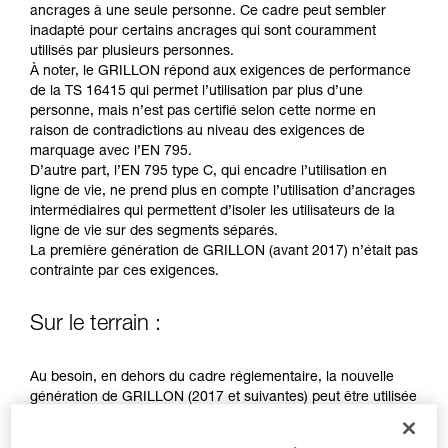
Maîtriser ces techniques nécessite une
ancrages à une seule personne. Ce cadre peut sembler
formation et un entraînement spécifique. Validez
inadapté pour certains ancrages qui sont couramment
avec un professionnel votre capacité à refaire
utilisés par plusieurs personnes.
la manipulation, seul, en toute sécurité, avant
À noter, le GRILLON répond aux exigences de performance
de la reproduire en autonomie.
de la TS 16415 qui permet l’utilisation par plus d’une
Nous donnons des exemples de techniques
personne, mais n’est pas certifié selon cette norme en
liées à votre activité. Il peut en exister d’autres
raison de contradictions au niveau des exigences de
que nous ne décrivons pas ici.
marquage avec l’EN 795.
D’autre part, l’EN 795 type C, qui encadre l’utilisation en
ligne de vie, ne prend plus en compte l’utilisation d’ancrages
intermédiaires qui permettent d’isoler les utilisateurs de la
ligne de vie sur des segments séparés.
La première génération de GRILLON (avant 2017) n’était pas
contrainte par ces exigences.
Sur le terrain :
Au besoin, en dehors du cadre réglementaire, la nouvelle
génération de GRILLON (2017 et suivantes) peut être utilisée
par plus d’une personne.
Une analyse de risques doit être conduite dans chaque