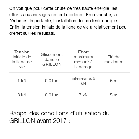
On voit que pour cette chute de très haute énergie, les
efforts aux ancrages restent modérés. En revanche, la
flèche est importante, l'installation doit en tenir compte.
Enfin, la tension initiale de la ligne de vie a relativement peu
d'effet sur les résultats.
Tension
Effort
Glissement
initiale de
maximum
Flèche
dans le
la ligne de
mesuré à
maximum
GRILLON
vie
l’ancrage
inférieur à 6
1 kN
0,01 m
6 m
kN
3 kN
0,01 m
7 kN
5 m
Rappel des conditions d’utilisation du
GRILLON avant 2017 :