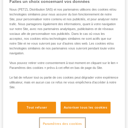
Faites un choix concernant vos données
situation pour déterminer la meilleure solution à utiliser.
Remarque : dans tous les cas, comme pour tous les
Nous (PETZL Distribution SAS) et nos partenaires utilisons des cookies et/ou
ancrages, il est recommandé de respecter le principe de
technologies similaires pour nous assurer du bon fonctionnement de notre
Site, pour personnaliser notre contenu et nos publicités, et pour analyser notre
redondance pour ne pas confier la sécurité d’un utilisateur à
trafic. Nous partageons également des informations, quant à votre navigation
un seul équipement.
sur notre Site, avec nos partenaires analytiques, publicitaires et de réseaux
sociaux afin de personnaliser nos publicités. Dans le cas où vous les
acceptez, nos cookies et/ou technologies similaires ne sont actifs que sur
Exemple d'utilisation en retenue :
notre Site et ne vous suivront pas sur d’autres sites web. Les cookies et/ou
technologies similaires de nos partenaires vous suivront pendant toute votre
navigation.
Dans le cas de deux ou trois personnes connectées avec
des longes de retenue sur une terrasse bien délimitée, à
Vous pouvez retirer votre consentement à tout moment en cliquant sur le lien «
l’abri de tout risque de chute, un seul GRILLON installé en
Paramètres des cookies » prévu à cet effet en bas de page du Site.
ligne de vie sera parfaitement efficace.
Le fait de refuser tout ou partie de ces cookies peut dégrader votre expérience
utilisateur, mais en aucun cas ce refus ne vous empêchera d’accéder à notre
Site.
Tout refuser
Autoriser tous les cookies
Paramètres des cookies