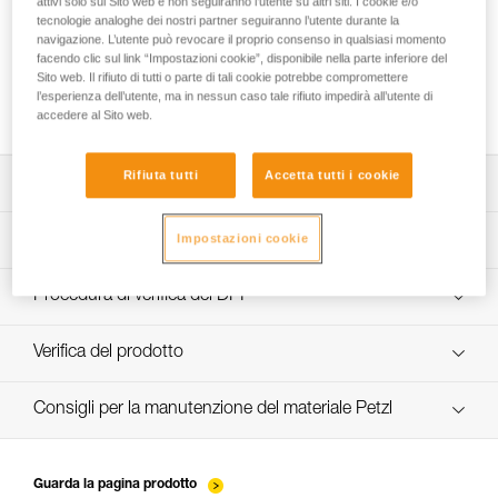
attivi solo sul Sito web e non seguiranno l’utente su altri siti. I cookie e/o
tecnologie analoghe dei nostri partner seguiranno l’utente durante la
navigazione. L’utente può revocare il proprio consenso in qualsiasi momento
facendo clic sul link “Impostazioni cookie”, disponibile nella parte inferiore del
Come assicurarsi del corretto serraggio delle
Sito web. Il rifiuto di tutti o parte di tali cookie potrebbe compromettere
viti
l’esperienza dell’utente, ma in nessun caso tale rifiuto impedirà all’utente di
accedere al Sito web.
Rifiuta tutti
Accetta tutti i cookie
Scarica la scheda tecnica (PDF)
Technical Notice
Impostazioni cookie
App per il controllo e la manutenzione dei DPI
scopri ePPEcentre
Procedura di verifica del DPI
verif-EPI-bloqueurs-came-procedure-IT
Verifica del prodotto
verif-EPI-bloqueurs-came-suivi-IT
Consigli per la manutenzione del materiale Petzl
entretien-bloqueurs_IT
Guarda la pagina prodotto