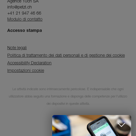
Agence 10ch SA
info@petzl.ch
+41 21 947 46 66
Modulo di contatto
Accesso stampa
Note legali
Politica di trattamento dei dati personali e di gestione dei cookie
Accessibility Declaration
Impostazioni cookie
Le attività indicate sono intrinsecamente pericolose. È indispensabile che ogni
Scopri ePPEcentre
utilizzatore abbia seguito una formazione e disponga delle competenze per l’utilizzo
dei dispositivi in queste attività.
Semplifica il controllo e la
manutenzione dei tuoi DPI.
© 1995-2026 Petzl
PER SAPERNE DI PIÙ