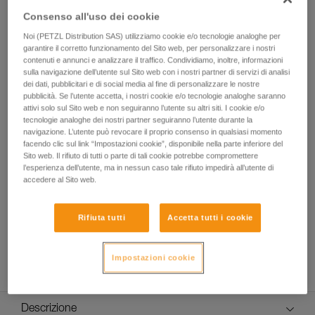
galvanizzato da 6,5 mm di diametro con due estremità di
Consenso all'uso dei cookie
diverse misure. Garantisce varie configurazioni per installare
un ancoraggio: direttamente su un ancoraggio o attorno ad
Noi (PETZL Distribution SAS) utilizziamo cookie e/o tecnologie analoghe per
una struttura adatta. Grazie alla guaina in plastica, il
garantire il corretto funzionamento del Sito web, per personalizzare i nostri
connettore è tenuto in posizione corretta e facilita il
contenuti e annunci e analizzare il traffico. Condividiamo, inoltre, informazioni
sulla navigazione dell’utente sul Sito web con i nostri partner di servizi di analisi
moschettonaggio. È disponibile in cinque lunghezze (50,
dei dati, pubblicitari e di social media al fine di personalizzare le nostre
100, 150, 200 e 300 cm).
pubblicità. Se l’utente accetta, i nostri cookie e/o tecnologie analoghe saranno
attivi solo sul Sito web e non seguiranno l’utente su altri siti. I cookie e/o
tecnologie analoghe dei nostri partner seguiranno l’utente durante la
navigazione. L’utente può revocare il proprio consenso in qualsiasi momento
facendo clic sul link “Impostazioni cookie”, disponibile nella parte inferiore del
Sito web. Il rifiuto di tutti o parte di tali cookie potrebbe compromettere
l’esperienza dell’utente, ma in nessun caso tale rifiuto impedirà all’utente di
accedere al Sito web.
Rifiuta tutti
Accetta tutti i cookie
Impostazioni cookie
Descrizione