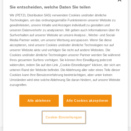
mm Durchmesser mit zwei Endverbindungen in
Sie entscheiden, welche Daten Sie teilen
unterschiedlichen Größen. Sie bietet mehrere Möglichkeiten
für die Installation einer Anschlageinrichtung: direkt an einem
Wir (PETZL Distribution SAS) verwenden Cookies und/oder ähnliche
Anschlagpunkt oder durch Umschlingen einer geeigneten
Technologien, um das ordnungsgemäße Funktionieren unserer Website zu
Struktur. Durch den Kunststoffüberzug wird das
gewährleisten, unsere Inhalte und Anzeigen individuell zu gestalten und
unseren Datenverkehr zu analysieren. Wir geben auch Informationen über Ihr
Verbindungselement in der richtigen Position gehalten und
Surfverhalten auf unserer Website an unsere Analyse-, Werbe- und Social-
das Einhängen erleichtert. Sie ist in fünf Längen verfügbar
Media-Partner weiter, um unsere Werbung anzupassen. Wenn Sie diese
(50, 100, 150, 200 und 300 cm).
akzeptieren, sind unsere Cookies und/oder ähnliche Technologien nur auf
unserer Website aktiv und verfolgen Sie nicht auf andere Websites. Die
Cookies und/oder ähnliche Technologien unserer Partner werden Sie während
Ihres gesamten Surfens verfolgen. Sie können Ihre Einwilligung jederzeit
widerrufen, indem Sie auf den Link „Cookie-Einstellungen“ klicken, der sich am
unteren Rand der Website befindet. Die Ablehnung aller oder eines Teils dieser
Cookies kann Ihre Benutzererfahrung beeinträchtigen, aber unter keinen
Umständen wird eine solche Ablehnung Sie daran hindern, auf unsere Website
zuzugreifen.
Alle ablehnen
Alle Cookies akzeptieren
Cookie-Einstellungen