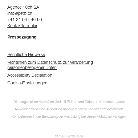
Agence 10ch SA
info@petzl.ch
+41 21 947 46 66
Kontaktformular
Pressezugang
Rechtliche Hinweise
Richtlinien zum Datenschutz, zur Verarbeitung
personenbezogener Daten
Accessibility Declaration
Cookie-Einstellungen
Die dargestellten Aktivitäten sind mit Risiken und Gefahren verbunden. Jeder
Anwender muss eine Ausbildung absolviert haben und über entsprechende
Kompetenzen in der Benutzung der Ausrüstung bei diesen Aktivitäten verfügen.
© 1995-2026 Petzl