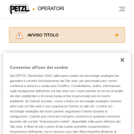
OPERATORI
AVVISO TITOLO
Leggere attentamente le istruzioni tecniche dei
prodotti utilizzati in questo consiglio prima di
consultarlo. Dovete aver compreso le
informazioni dell’istruzione tecnica per poter
Consenso all'uso dei cookie
capire queste ulteriori informazioni.
Guarda tutti i consigli tecnici
Noi (PETZL Distribution SAS) utilizziamo cookie e/o tecnologie analoghe per
La padronanza di queste tecniche richiede una
garantire il corretto funzionamento del Sito web, per personalizzare i nostri
formazione ed un addestramento specifico.
contenuti e annunci e analizzare il traffico. Condividiamo, inoltre, informazioni
Verificate con un professionista la vostra
sulla navigazione dell’utente sul Sito web con i nostri partner di servizi di analisi
capacità di rifare la manovra, da soli, in piena
dei dati, pubblicitari e di social media al fine di personalizzare le nostre
sicurezza, prima di riprodurla autonomamente.
pubblicità. Se l’utente accetta, i nostri cookie e/o tecnologie analoghe saranno
Iscriviti alla newsletter
Forniamo esempi di tecniche relative alla vostra
attivi solo sul Sito web e non seguiranno l’utente su altri siti. I cookie e/o
tecnologie analoghe dei nostri partner seguiranno l’utente durante la
attività. Ne possono esistere altre che non
navigazione. L’utente può revocare il proprio consenso in qualsiasi momento
e rimani connesso alle nostre novità
vengono qui descritte.
facendo clic sul link “Impostazioni cookie”, disponibile nella parte inferiore del
Sito web. Il rifiuto di tutti o parte di tali cookie potrebbe compromettere
l’esperienza dell’utente, ma in nessun caso tale rifiuto impedirà all’utente di
E-mail *