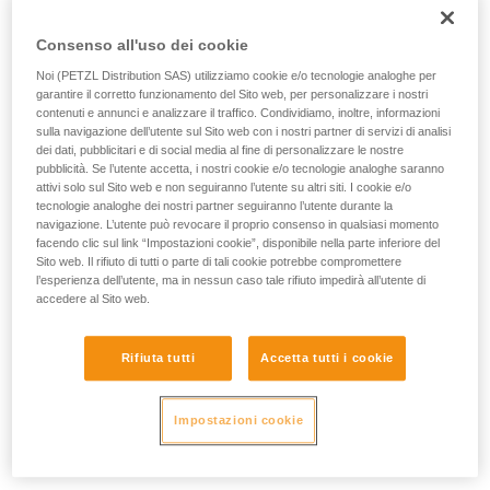
Consenso all'uso dei cookie
Noi (PETZL Distribution SAS) utilizziamo cookie e/o tecnologie analoghe per
garantire il corretto funzionamento del Sito web, per personalizzare i nostri
contenuti e annunci e analizzare il traffico. Condividiamo, inoltre, informazioni
sulla navigazione dell’utente sul Sito web con i nostri partner di servizi di analisi
dei dati, pubblicitari e di social media al fine di personalizzare le nostre
pubblicità. Se l’utente accetta, i nostri cookie e/o tecnologie analoghe saranno
attivi solo sul Sito web e non seguiranno l’utente su altri siti. I cookie e/o
tecnologie analoghe dei nostri partner seguiranno l’utente durante la
navigazione. L’utente può revocare il proprio consenso in qualsiasi momento
facendo clic sul link “Impostazioni cookie”, disponibile nella parte inferiore del
Sito web. Il rifiuto di tutti o parte di tali cookie potrebbe compromettere
l’esperienza dell’utente, ma in nessun caso tale rifiuto impedirà all’utente di
accedere al Sito web.
Le pile alcaline
Rifiuta tutti
Accetta tutti i cookie
Molto diffuse e disponibili in tutto il mondo, le pile alcaline
Impostazioni cookie
hanno prestazioni molto più elevate delle pile normali. Inoltre
si adattano bene alla maggior parte dei dispositivi elettrici
autonomi moderni.