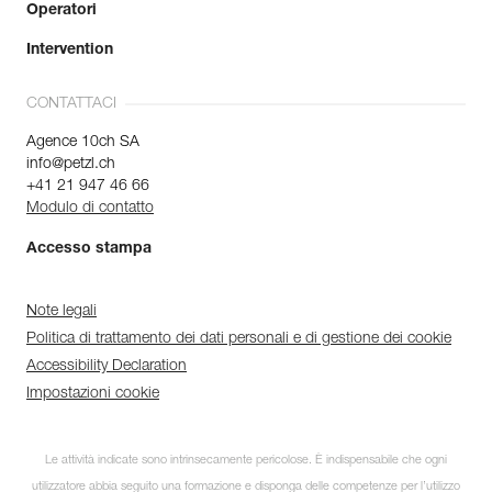
Operatori
Intervention
CONTATTACI
Agence 10ch SA
info@petzl.ch
+41 21 947 46 66
Modulo di contatto
Accesso stampa
Note legali
Politica di trattamento dei dati personali e di gestione dei cookie
Accessibility Declaration
Impostazioni cookie
Le attività indicate sono intrinsecamente pericolose. È indispensabile che ogni
utilizzatore abbia seguito una formazione e disponga delle competenze per l’utilizzo