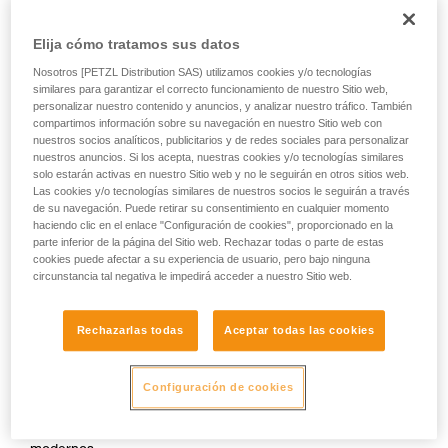
Elija cómo tratamos sus datos
Nosotros [PETZL Distribution SAS) utilizamos cookies y/o tecnologías
similares para garantizar el correcto funcionamiento de nuestro Sitio web,
personalizar nuestro contenido y anuncios, y analizar nuestro tráfico. También
compartimos información sobre su navegación en nuestro Sitio web con
nuestros socios analíticos, publicitarios y de redes sociales para personalizar
nuestros anuncios. Si los acepta, nuestras cookies y/o tecnologías similares
solo estarán activas en nuestro Sitio web y no le seguirán en otros sitios web.
Las cookies y/o tecnologías similares de nuestros socios le seguirán a través
de su navegación. Puede retirar su consentimiento en cualquier momento
haciendo clic en el enlace "Configuración de cookies", proporcionado en la
parte inferior de la página del Sitio web. Rechazar todas o parte de estas
cookies puede afectar a su experiencia de usuario, pero bajo ninguna
circunstancia tal negativa le impedirá acceder a nuestro Sitio web.
Pilas alcalinas
Rechazarlas todas
Aceptar todas las cookies
Las pilas alcalinas, hoy en día las más comunes y fáciles de
Configuración de cookies
encontrar en todas partes, tienen un rendimiento
sensiblemente mejor que las pilas salinas. Además, se
adaptan bien a la mayoría de equipos eléctricos autónomos