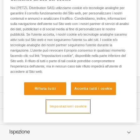
FALCON MOUNTAIN è un’imbracatura bassa ultraleggera
progettata per gli interventi con tecnica di arrampicata. Il
Noi (PETZL Distribution SAS) utilizziamo cookie e/o tecnologie analoghe per
garantire il corretto funzionamento del Sito web, per personalizzare i nostri
punto di attacco ventrale con ponte in tessuto favorisce la
contenuti e annunci e analizzare il traffico. Condividiamo, inoltre, informazioni
progressione e consente di camminare comodamente. La
sulla navigazione dell’utente sul Sito web con i nostri partner di servizi di analisi
costruzione molto leggera e confortevole, che unisce cintura
dei dati, pubblicitari e di social media al fine di personalizzare le nostre
e cosciali semirigidi e sottili con imbottitura 3D, le garantisce
pubblicità. Se l’utente accetta, i nostri cookie e/o tecnologie analoghe saranno
un rapporto leggerezza/comfort ottimale e un ingombro
attivi solo sul Sito web e non seguiranno l’utente su altri siti. I cookie e/o
ridotto. Le piccole fibbie autobloccanti DOUBLEBACK della
tecnologie analoghe dei nostri partner seguiranno l’utente durante la
navigazione. L’utente può revocare il proprio consenso in qualsiasi momento
cintura e dei cosciali consentono d’indossarla e regolarla in
facendo clic sul link “Impostazioni cookie”, disponibile nella parte inferiore del
modo semplice e rapido. Il passante di plastica posteriore
Sito web. Il rifiuto di tutti o parte di tali cookie potrebbe compromettere
consente d’installare un pettorale TOP.
l’esperienza dell’utente, ma in nessun caso tale rifiuto impedirà all’utente di
accedere al Sito web.
Descrizione
Rifiuta tutti
Accetta tutti i cookie
Particolarmente adatta per gli interventi con tecnica di
Specifiche tecniche
arrampicata:
Impostazioni cookie
- punto di attacco ventrale con ponte in tessuto per
Materiali: poliammide, poliestere, alluminio
Informazioni tecniche
favorire la progressione con tecnica di arrampicata e
Punto di attacco ventrale: sì
consentire di camminare comodamente.
Libretto d'uso
Punti di attacco laterali: sì
Ultraleggera e confortevole:
Ispezione
Scarica il pdf technical-notice-FALCON-5
- cintura e cosciali semirigidi e sottili, con imbottitura 3D,