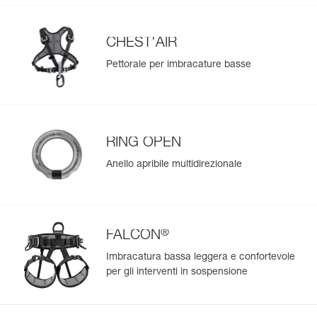
Importa ed esporta facilmente i dati dei tuoi DPI esistenti.
Visualizza lo storico di un prodotto dalla sua data di
CHEST'AIR
produzione.
Pettorale per imbracature basse
Per saperne di più
RING OPEN
Anello apribile multidirezionale
®
FALCON
Imbracatura bassa leggera e confortevole
per gli interventi in sospensione