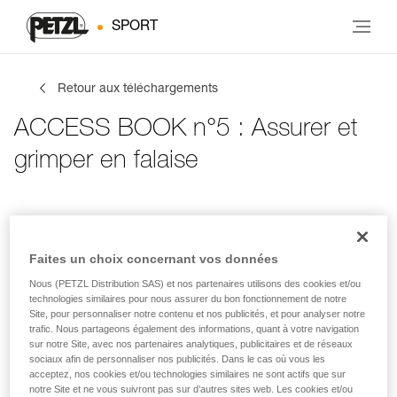
SPORT
Retour aux téléchargements
ACCESS BOOK n°5 : Assurer et
grimper en falaise
Infos de contact
Tes activités
Langue
Faites un choix concernant vos données
Nous (PETZL Distribution SAS) et nos partenaires utilisons des cookies et/ou
Infos de contact
technologies similaires pour nous assurer du bon fonctionnement de notre
Site, pour personnaliser notre contenu et nos publicités, et pour analyser notre
trafic. Nous partageons également des informations, quant à votre navigation
Inscris tes coordonnées
sur notre Site, avec nos partenaires analytiques, publicitaires et de réseaux
sociaux afin de personnaliser nos publicités. Dans le cas où vous les
acceptez, nos cookies et/ou technologies similaires ne sont actifs que sur
PRÉNOM
*
notre Site et ne vous suivront pas sur d’autres sites web. Les cookies et/ou