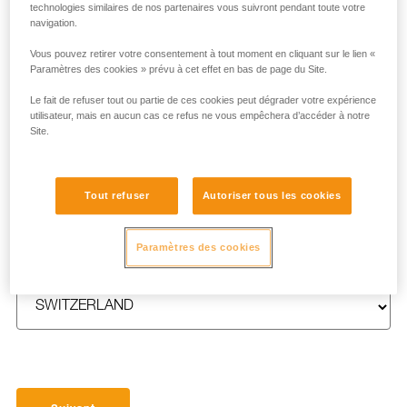
technologies similaires de nos partenaires vous suivront pendant toute votre
navigation.
Vous pouvez retirer votre consentement à tout moment en cliquant sur le lien «
Paramètres des cookies » prévu à cet effet en bas de page du Site.
NOM
*
Le fait de refuser tout ou partie de ces cookies peut dégrader votre expérience
utilisateur, mais en aucun cas ce refus ne vous empêchera d’accéder à notre
Site.
E-MAIL
*
Tout refuser
Autoriser tous les cookies
Paramètres des cookies
PAYS
*