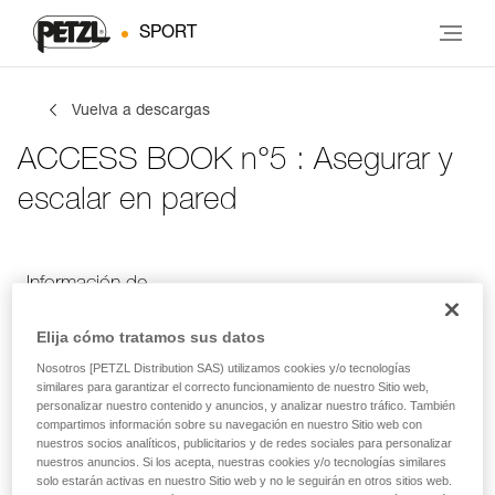
SPORT
Vuelva a descargas
ACCESS BOOK n°5 : Asegurar y
escalar en pared
Información de
Tus actividades
Idioma
contacto
Elija cómo tratamos sus datos
Nosotros [PETZL Distribution SAS) utilizamos cookies y/o tecnologías
similares para garantizar el correcto funcionamiento de nuestro Sitio web,
Información de contacto
personalizar nuestro contenido y anuncios, y analizar nuestro tráfico. También
compartimos información sobre su navegación en nuestro Sitio web con
nuestros socios analíticos, publicitarios y de redes sociales para personalizar
Introduce tus datos
nuestros anuncios. Si los acepta, nuestras cookies y/o tecnologías similares
solo estarán activas en nuestro Sitio web y no le seguirán en otros sitios web.